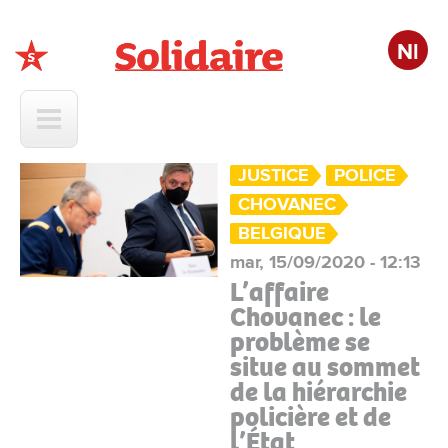
Nl
Solidaire
JUSTICE
POLICE
CHOVANEC
BELGIQUE
mar, 15/09/2020 - 12:13
L’affaire
Chovanec : le
problème se
situe au sommet
de la hiérarchie
policière et de
l’État