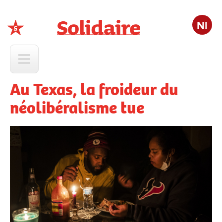
Nl
Solidaire
Au Texas, la froideur du
néolibéralisme tue