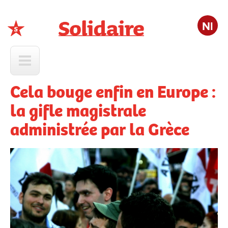
Nl
Solidaire
Cela bouge enfin en Europe :
la gifle magistrale
administrée par la Grèce