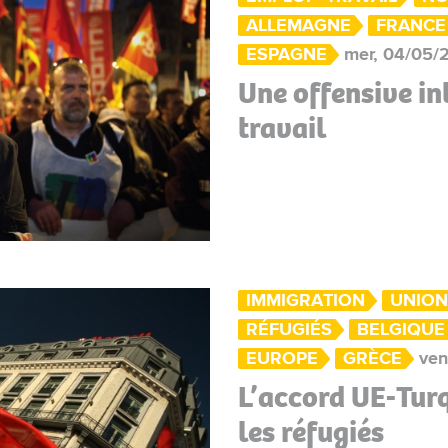
ALLEMAGNE
FRANCE
ESPAGNE
mer, 04/05/2
Une offensive in
travail
IMMIGRATION
UNION
RÉFUGIÉS
BELGIQUE
EUROPE
GRÈCE
ven
L’accord UE-Turq
les réfugiés