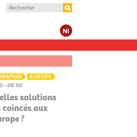
Formulaire de recherche
Rechercher
Nl
GRATION
EUROPE
0 - 08:50
elles solutions
s coincés aux
urope ?