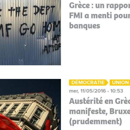
Grèce : un rappo
FMI a menti pour
banques
DÉMOCRATIE
UNION
mer, 11/05/2016 - 10:53
Austérité en Grè
manifeste, Bruxe
(prudemment)