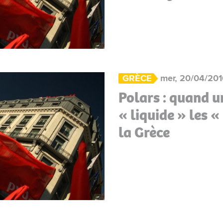
GRÈCE
mer, 20/04/201
Polars : quand u
« liquide » les «
la Grèce