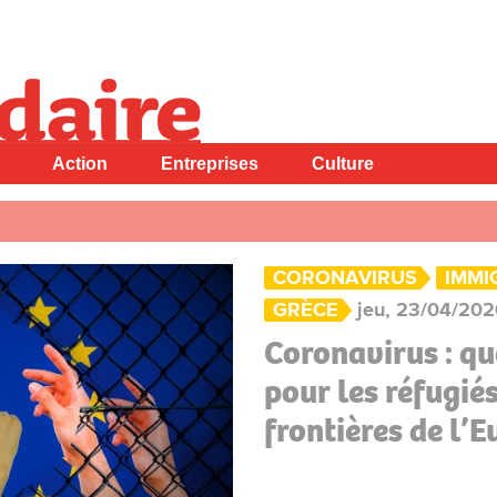
Action
Entreprises
Culture
CORONAVIRUS
IMMI
GRÈCE
jeu, 23/04/202
Coronavirus : qu
pour les réfugié
frontières de l’E