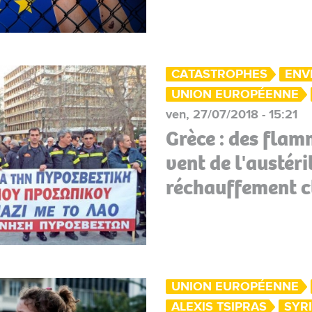
CATASTROPHES
ENV
UNION EUROPÉENNE
ven, 27/07/2018 - 15:21
Grèce : des flam
vent de l'austérit
réchauffement c
UNION EUROPÉENNE
ALEXIS TSIPRAS
SYR