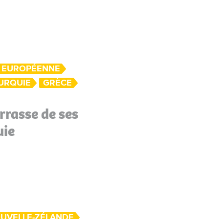
 EUROPÉENNE
URQUIE
GRÈCE
rrasse de ses
uie
UVELLE-ZÉLANDE