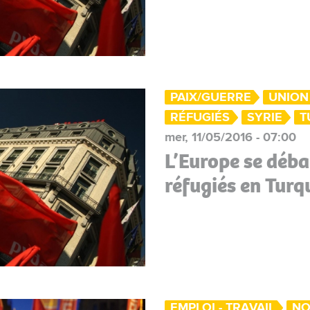
PAIX/GUERRE
UNION
RÉFUGIÉS
SYRIE
T
mer, 11/05/2016 - 07:00
L’Europe se déba
réfugiés en Turq
EMPLOI - TRAVAIL
NO