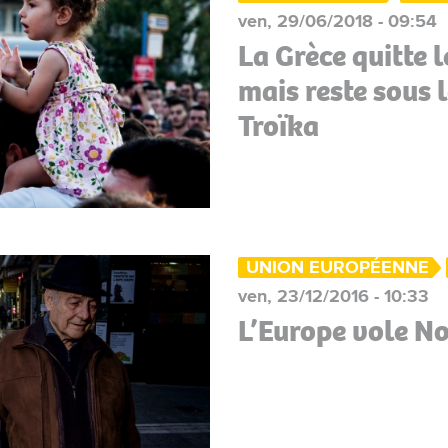
ven, 29/06/2018 - 09:54
La Grèce quitte
mais reste sous l
Troïka
UNION EUROPÉENNE
ven, 23/12/2016 - 10:33
L’Europe vole No