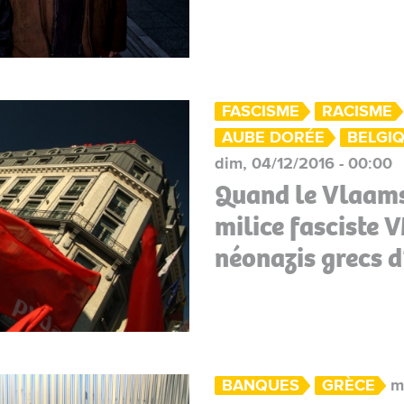
FASCISME
RACISME
AUBE DORÉE
BELGI
dim, 04/12/2016 - 00:00
Quand le Vlaams
milice fasciste 
néonazis grecs 
BANQUES
GRÈCE
m