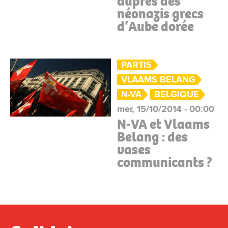
auprès des
néonazis grecs
d’Aube dorée
PARTIS
VLAAMS BELANG
N-VA
BELGIQUE
mer, 15/10/2014 - 00:00
N-VA et Vlaams
Belang : des
vases
communicants ?