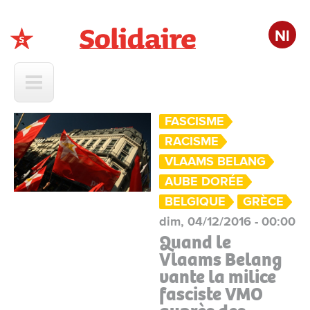
Nl
Solidaire
FASCISME
RACISME
VLAAMS BELANG
AUBE DORÉE
BELGIQUE
GRÈCE
dim, 04/12/2016 - 00:00
Quand le
Vlaams Belang
vante la milice
fasciste VMO