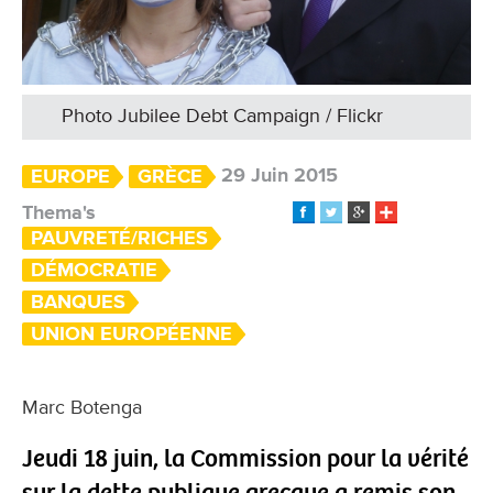
Photo Jubilee Debt Campaign / Flickr
29 Juin 2015
EUROPE
GRÈCE
Thema's
PAUVRETÉ/RICHES
DÉMOCRATIE
BANQUES
UNION EUROPÉENNE
Marc Botenga
Jeudi 18 juin, la Commission pour la vérité
sur la dette publique grecque a remis son