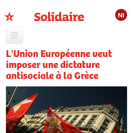
Nl
Solidaire
L'Union Européenne veut
imposer une dictature
antisociale à la Grèce