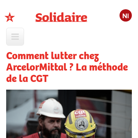
Nl
Solidaire
Comment lutter chez
ArcelorMittal ? La méthode
de la CGT