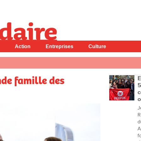
Action
Entreprises
Culture
de famille des
E
5
c
o
J
R
d
A
f