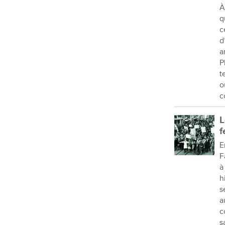
À
q
c
d
a
P
t
o
c
L
f
E
F
à
h
s
a
c
s