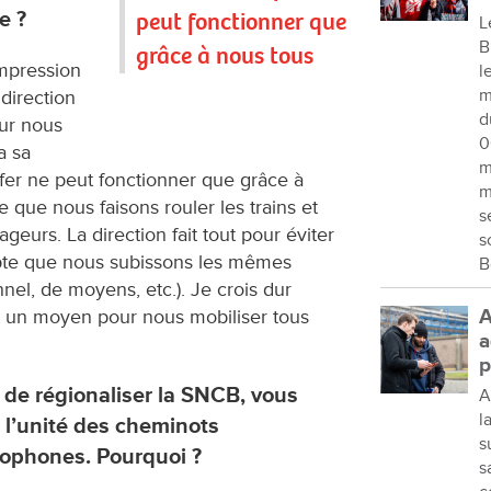
e ?
peut fonctionner que
L
B
grâce à nous tous
impression
l
m
direction
d
ur nous
0
a sa
m
 fer ne peut fonctionner que grâce à
m
 que nous faisons rouler les trains et
s
geurs. La direction fait tout pour éviter
s
te que nous subissons les mêmes
B
l, de moyens, etc.). Je crois dur
t un moyen pour nous mobiliser tous
A
a
p
 de régionaliser la SNCB, vous
A
l
t l’unité des cheminots
s
ophones. Pourquoi ?
s