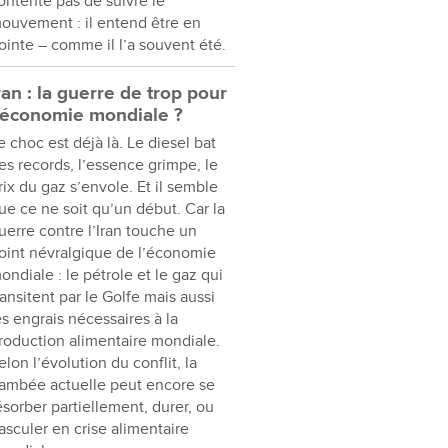
ontente pas de suivre le
ouvement : il entend être en
ointe – comme il l’a souvent été.
ran : la guerre de trop pour
’économie mondiale ?
e choc est déjà là. Le diesel bat
es records, l’essence grimpe, le
rix du gaz s’envole. Et il semble
ue ce ne soit qu’un début. Car la
uerre contre l’Iran touche un
oint névralgique de l’économie
ondiale : le pétrole et le gaz qui
ransitent par le Golfe mais aussi
es engrais nécessaires à la
roduction alimentaire mondiale.
elon l’évolution du conflit, la
lambée actuelle peut encore se
ésorber partiellement, durer, ou
asculer en crise alimentaire