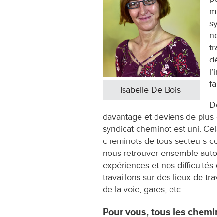
me
s
n
tr
dé
l’
f
Isabelle De Bois
De
davantage et deviens de plus 
syndicat cheminot est uni. Cel
cheminots de tous secteurs co
nous retrouver ensemble autou
expériences et nos difficulté
travaillons sur des lieux de trav
de la voie, gares, etc.
Pour vous, tous les chemi