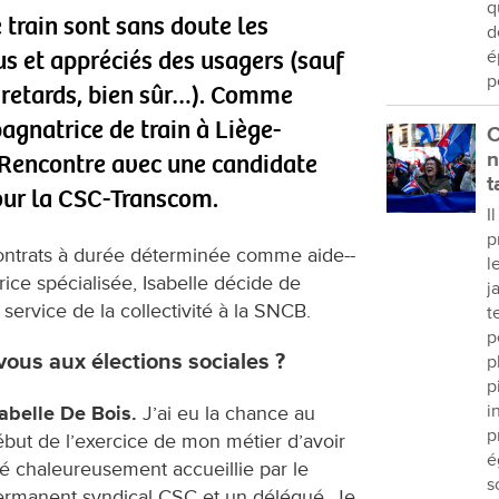
q
train sont sans doute les
d
s et appréciés des usagers (sauf
é
p
 retards, bien sûr…). Comme
agnatrice de train à Liège-
C
n
 Rencontre avec une candidate
t
our la CSC-Transcom.
I
p
ntrats à durée déterminée comme aide--
l
ce spécialisée, Isabelle décide de
j
ervice de la collectivité à la SNCB.
t
p
ous aux élections sociales ?
p
p
i
sabelle De Bois.
J’ai eu la chance au
p
but de l’exercice de mon métier d’avoir
é
é chaleureusement accueillie par le
s
ermanent syndical CSC et un délégué. Je