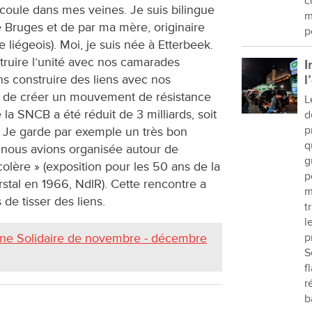
c
 coule dans mes veines. Je suis bilingue
m
e Bruges et de par ma mère, originaire
p
 liégeois). Moi, je suis née à Etterbeek.
truire l’unité avec nos camarades
I
 construire des liens avec nos
l
in de créer un mouvement de résistance
L
e la SNCB a été réduit de 3 milliards, soit
d
p
on. Je garde par exemple un très bon
q
 nous avions organisée autour de
g
olère » (exposition pour les 50 ans de la
p
tal en 1966, NdlR). Cette rencontre a
m
 de tisser des liens.
t
l
p
ine Solidaire de novembre - décembre
S
f
r
b