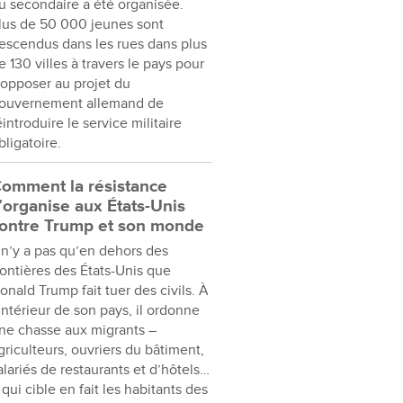
u secondaire a été organisée.
lus de 50 000 jeunes sont
escendus dans les rues dans plus
e 130 villes à travers le pays pour
’opposer au projet du
ouvernement allemand de
éintroduire le service militaire
bligatoire.
omment la résistance
’organise aux États-Unis
ontre Trump et son monde
l n’y a pas qu’en dehors des
rontières des États-Unis que
onald Trump fait tuer des civils. À
’intérieur de son pays, il ordonne
ne chasse aux migrants –
griculteurs, ouvriers du bâtiment,
alariés de restaurants et d’hôtels…
 qui cible en fait les habitants des