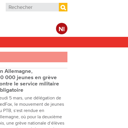
Formulaire de recherche
Rechercher
Nl
n Allemagne,
0 000 jeunes en grève
ontre le service militaire
bligatoire
eudi 5 mars, une délégation de
edFox, le mouvement de jeunes
u PTB, s’est rendue en
llemagne, où pour la deuxième
ois, une grève nationale d’élèves