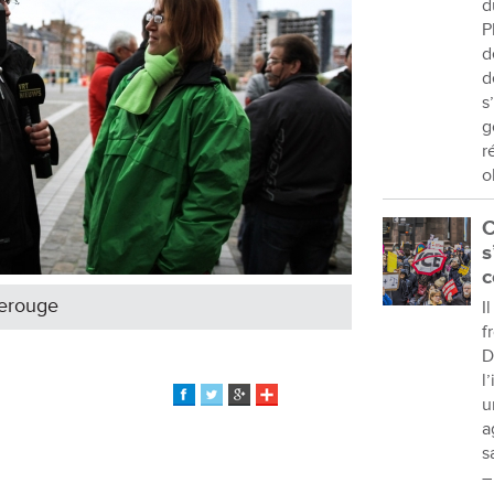
d
P
d
d
s
g
r
o
C
s
c
Lerouge
I
f
D
l
u
a
s
–