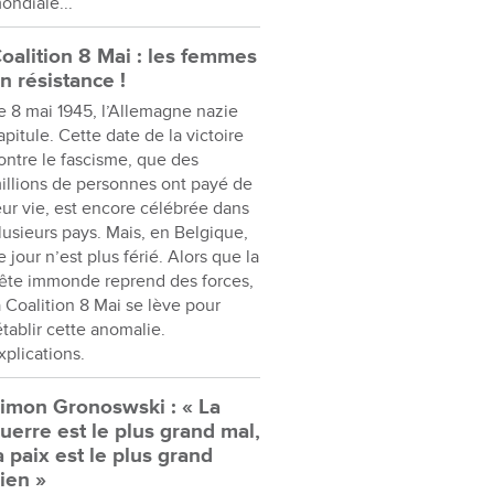
ondiale...
oalition 8 Mai : les femmes
n résistance !
e 8 mai 1945, l’Allemagne nazie
apitule. Cette date de la victoire
ontre le fascisme, que des
illions de personnes ont payé de
eur vie, est encore célébrée dans
lusieurs pays. Mais, en Belgique,
e jour n’est plus férié. Alors que la
ête immonde reprend des forces,
a Coalition 8 Mai se lève pour
établir cette anomalie.
xplications.
imon Gronoswski : « La
uerre est le plus grand mal,
a paix est le plus grand
ien »