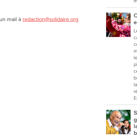
m
C
 un mail à
redaction@solidaire.org
.
e
L
c
c
m
l
p
c
b
l
r
E
S
g
l
b