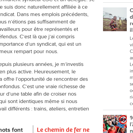
 suis donc naturellement affiliée à ce
C
yndicat. Dans mes emplois précédents,
d
ous n’étions pas suffisamment de
r
availleurs pour être représentés et
i
fendus. C’est là que j’ai compris
L
importance d’un syndicat, qui est un
v
ameux rempart pour nous.
C
a
puis plusieurs années, je m’investis
L
i
en plus active. Heureusement, le
m
a offre l’opportunité de rencontrer des
s
nfondus. C’est une vraie richesse de
o
r d’une table afin de croiser nos
r
s qui sont identiques même si nous
c
ail différents : trains, ateliers, entretien
1
l
Le chemin de fer ne
nots font