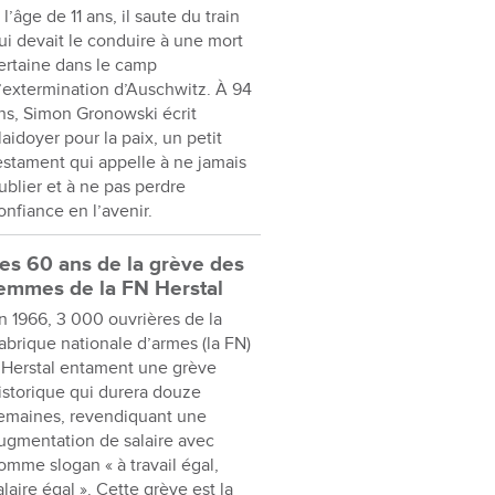
 l’âge de 11 ans, il saute du train
ui devait le conduire à une mort
ertaine dans le camp
’extermination d’Auschwitz. À 94
ns, Simon Gronowski écrit
laidoyer pour la paix, un petit
estament qui appelle à ne jamais
ublier et à ne pas perdre
onfiance en l’avenir.
es 60 ans de la grève des
emmes de la FN Herstal
n 1966, 3 000 ouvrières de la
abrique nationale d’armes (la FN)
 Herstal entament une grève
istorique qui durera douze
emaines, revendiquant une
ugmentation de salaire avec
omme slogan « à travail égal,
alaire égal ». Cette grève est la