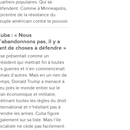
uartiers populaires. Qui se
éfendent. Comme à Minneapolis,
picentre de la résistance du
euple américain contre le pouvoir.
uba : « Nous
’abandonnons pas, il y a
ant de choses à défendre »
l se présentait comme un
résident qui mettrait fin à toutes
es guerres et n’en commencerait
amais d’autres. Mais en un rien de
emps, Donald Trump a menacé à
eu près le monde entier sur le
lan économique et militaire,
iétinant toutes les règles du droit
nternational et n’hésitant pas à
rendre les armes. Cuba figure
galement sur sa liste. Mais l’île
ocialiste ne cède pas facilement.