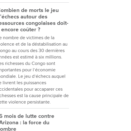
ombien de morts le jeu
’échecs autour des
essources congolaises doit-
l encore coûter ?
e nombre de victimes de la
iolence et de la déstabilisation au
ongo au cours des 30 dernières
nnées est estimé à six millions.
es richesses du Congo sont
mportantes pour l’économie
ondiale. Le jeu d’échecs auquel
e livrent les puissances
ccidentales pour accaparer ces
ichesses est la cause principale de
ette violence persistante.
6 mois de lutte contre
’Arizona : la force du
nombre