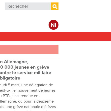
Formulaire de recherche
Rechercher
Nl
n Allemagne,
0 000 jeunes en grève
ontre le service militaire
bligatoire
eudi 5 mars, une délégation de
edFox, le mouvement de jeunes
u PTB, s’est rendue en
llemagne, où pour la deuxième
ois, une grève nationale d’élèves