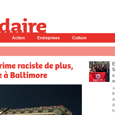
Action
Entreprises
Culture
rime raciste de plus,
E
5
e à Baltimore
c
o
J
R
d
A
f