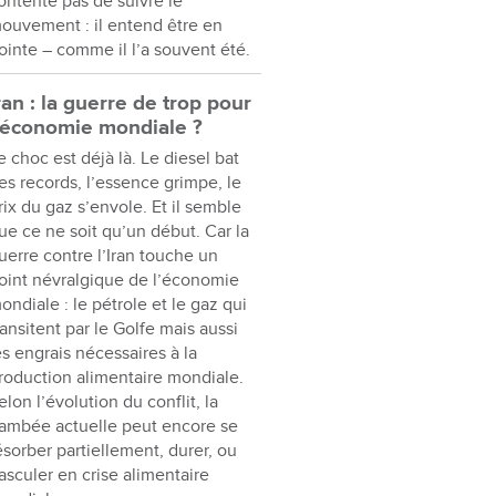
ontente pas de suivre le
ouvement : il entend être en
ointe – comme il l’a souvent été.
ran : la guerre de trop pour
’économie mondiale ?
e choc est déjà là. Le diesel bat
es records, l’essence grimpe, le
rix du gaz s’envole. Et il semble
ue ce ne soit qu’un début. Car la
uerre contre l’Iran touche un
oint névralgique de l’économie
ondiale : le pétrole et le gaz qui
ransitent par le Golfe mais aussi
es engrais nécessaires à la
roduction alimentaire mondiale.
elon l’évolution du conflit, la
lambée actuelle peut encore se
ésorber partiellement, durer, ou
asculer en crise alimentaire