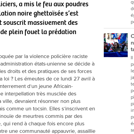
q
liciers, a mis le feu aux poudres
d
ation noire ghettoïsée s’est
é
it souscrit massivement des
p
 de plein fouet la prédation
C
n
t
quée par la violence policière raciste
I
 l’administration états-unienne se décide à
p
s droits et des pratiques de ses forces
l
j
a loi ? Les émeutes de ce lundi 27 avril à
t
nterrement d’un jeune Africain-
p
ne interpellation très musclée des
p
a ville, devraient résonner non plus
p
s comme un tocsin. Elles s’inscrivent en
i
e inouïe de meurtres commis par des
p
e, qui rend à chaque fois encore plus
é
s
ontre une communauté appauvrie, assaillie