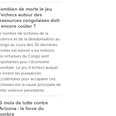
ombien de morts le jeu
’échecs autour des
essources congolaises doit-
l encore coûter ?
e nombre de victimes de la
iolence et de la déstabilisation au
ongo au cours des 30 dernières
nnées est estimé à six millions.
es richesses du Congo sont
mportantes pour l’économie
ondiale. Le jeu d’échecs auquel
e livrent les puissances
ccidentales pour accaparer ces
ichesses est la cause principale de
ette violence persistante.
6 mois de lutte contre
’Arizona : la force du
nombre