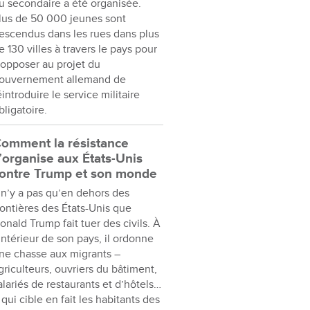
u secondaire a été organisée.
lus de 50 000 jeunes sont
escendus dans les rues dans plus
e 130 villes à travers le pays pour
’opposer au projet du
ouvernement allemand de
éintroduire le service militaire
bligatoire.
omment la résistance
’organise aux États-Unis
ontre Trump et son monde
l n’y a pas qu’en dehors des
rontières des États-Unis que
onald Trump fait tuer des civils. À
’intérieur de son pays, il ordonne
ne chasse aux migrants –
griculteurs, ouvriers du bâtiment,
alariés de restaurants et d’hôtels…
 qui cible en fait les habitants des