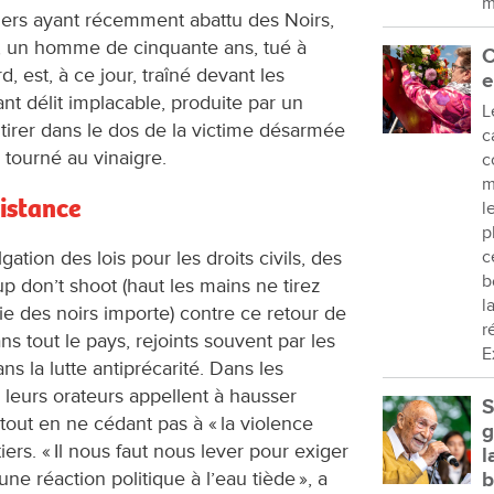
m
ciers ayant récemment abattu des Noirs,
tt, un homme de cinquante ans, tué à
C
 est, à ce jour, traîné devant les
e
ant délit implacable, produite par un
L
 tirer dans le dos de la victime désarmée
c
 tourné au vinaigre.
c
m
sistance
l
p
tion des lois pour les droits civils, des
c
b
on’t shoot (haut les mains ne tirez
l
vie des noirs importe) contre ce retour de
r
s tout le pays, rejoints souvent par les
E
ns la lutte antiprécarité. Dans les
leurs orateurs appellent à hausser
S
 tout en ne cédant pas à « la violence
g
ers. « Il nous faut nous lever pour exiger
l
ne réaction politique à l’eau tiède », a
b