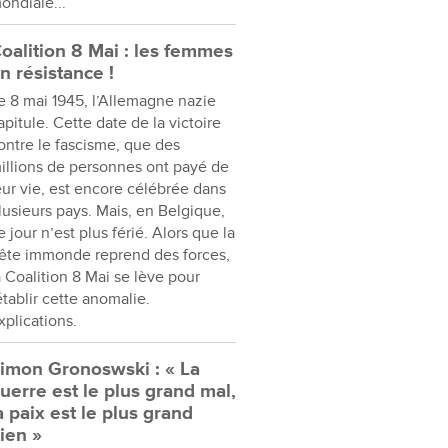
ondiale...
oalition 8 Mai : les femmes
n résistance !
e 8 mai 1945, l’Allemagne nazie
apitule. Cette date de la victoire
ontre le fascisme, que des
illions de personnes ont payé de
eur vie, est encore célébrée dans
lusieurs pays. Mais, en Belgique,
e jour n’est plus férié. Alors que la
ête immonde reprend des forces,
a Coalition 8 Mai se lève pour
établir cette anomalie.
xplications.
imon Gronoswski : « La
uerre est le plus grand mal,
a paix est le plus grand
ien »