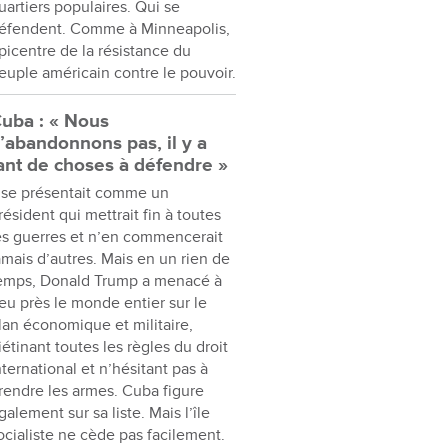
uartiers populaires. Qui se
éfendent. Comme à Minneapolis,
picentre de la résistance du
euple américain contre le pouvoir.
uba : « Nous
’abandonnons pas, il y a
ant de choses à défendre »
l se présentait comme un
résident qui mettrait fin à toutes
es guerres et n’en commencerait
amais d’autres. Mais en un rien de
emps, Donald Trump a menacé à
eu près le monde entier sur le
lan économique et militaire,
iétinant toutes les règles du droit
nternational et n’hésitant pas à
rendre les armes. Cuba figure
galement sur sa liste. Mais l’île
ocialiste ne cède pas facilement.