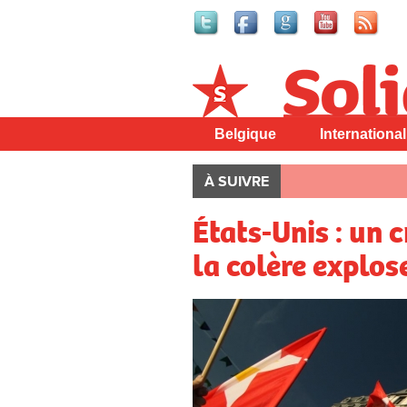
Solidaire
Belgique
International
À SUIVRE
États-Unis : un c
la colère explos