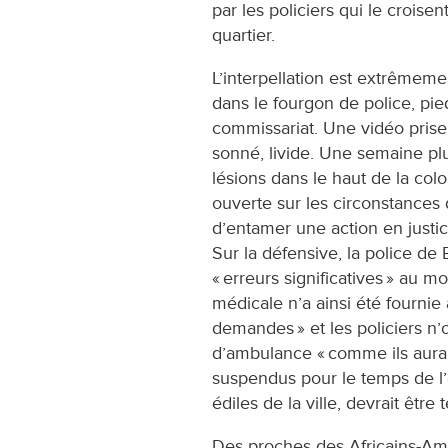
par les policiers qui le croisen
quartier.
L’interpellation est extrêmeme
dans le fourgon de police, pi
commissariat. Une vidéo prise
sonné, livide. Une semaine plu
lésions dans le haut de la co
ouverte sur les circonstances d
d’entamer une action en justice 
Sur la défensive, la police d
« erreurs significatives » au m
médicale n’a ainsi été fournie
demandes » et les policiers n
d’ambulance « comme ils auraien
suspendus pour le temps de l
édiles de la ville, devrait être 
Des proches des Africains-Amé