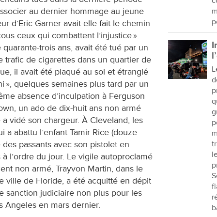
c
s’associer au dernier hommage au jeune
m
p
r d’Eric Garner avait-elle fait le chemin
ous ceux qui combattent l’injustice ».
I
 quarante-trois ans, avait été tué par un
l
e trafic de cigarettes dans un quartier de
L
, il avait été plaqué au sol et étranglé
d
chi », quelques semaines plus tard par un
p
ême absence d’inculpation à Ferguson
q
own, un ado de dix-huit ans non armé
g
e a vidé son chargeur. À Cleveland, les
p
ui a abattu l’enfant Tamir Rice (douze
m
 des passants avec son pistolet en…
t
l
 à l’ordre du jour. Le vigile autoproclamé
p
cent non armé, Trayvon Martin, dans le
S
e ville de Floride, a été acquitté en dépit
f
 sanction judiciaire non plus pour les
r
s Angeles en mars dernier.
b