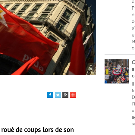
d
P
d
d
s
g
r
o
C
s
c
I
f
D
l
u
a
s
 roué de coups lors de son
–