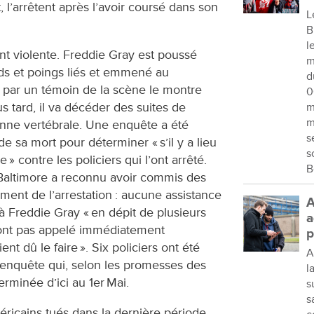
t, l’arrêtent après l’avoir coursé dans son
L
B
l
nt violente. Freddie Gray est poussé
m
eds et poings liés et emmené au
d
 par un témoin de la scène le montre
0
s tard, il va décéder des suites de
m
m
lonne vertébrale. Une enquête a été
s
e sa mort pour déterminer « s’il y a lieu
s
» contre les policiers qui l’ont arrêté.
B
e Baltimore a reconnu avoir commis des
oment de l’arrestation : aucune assistance
A
 à Freddie Gray « en dépit de plusieurs
a
’ont pas appelé immédiatement
p
t dû le faire ». Six policiers ont été
A
’enquête qui, selon les promesses des
l
terminée d’ici au 1er Mai.
s
s
ricains tués dans la dernière période