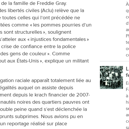
 de la famille de Freddie Gray.
À
es libertés civiles (Aclu) relève que la
q
c
utes celles qui l’ont précédée ne
d
aitées comme « les pommes pourries d’un
a
es sont structurelles », soulignent
P
’atteler aux « injustices fondamentales »
t
crise de confiance entre la police
o
 des gens de couleur ». Comme
c
ut aux États-Unis », explique un militant
L
f
ation raciale apparaît totalement liée au
E
galités auquel on assiste depuis
F
ment depuis le krach financier de 2007-
à
nautés noires des quartiers pauvres ont
h
s
double peine quand s’est déclenchée la
a
prunts subprimes. Nous avions pu en
c
un reportage réalisé sur place
s