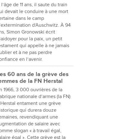
 l’âge de 11 ans, il saute du train
ui devait le conduire à une mort
ertaine dans le camp
’extermination d’Auschwitz. À 94
ns, Simon Gronowski écrit
laidoyer pour la paix, un petit
estament qui appelle à ne jamais
ublier et à ne pas perdre
onfiance en l’avenir.
es 60 ans de la grève des
emmes de la FN Herstal
n 1966, 3 000 ouvrières de la
abrique nationale d’armes (la FN)
 Herstal entament une grève
istorique qui durera douze
emaines, revendiquant une
ugmentation de salaire avec
omme slogan « à travail égal,
alaire égal ». Cette grève est la