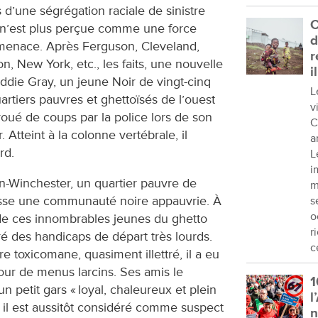
s d’une ségrégation raciale de sinistre
C
e n’est plus perçue comme une force
d
menace. Après Ferguson, Cleveland,
r
n, New York, etc., les faits, une nouvelle
i
ddie Gray, un jeune Noir de vingt-cinq
L
uartiers pauvres et ghettoïsés de l’ouest
v
 roué de coups par la police lors de son
C
r. Atteint à la colonne vertébrale, il
a
ard.
L
i
n-Winchester, un quartier pauvre de
m
tasse une communauté noire appauvrie. À
s
o
ie de ces innombrables jeunes du ghetto
r
ré des handicaps de départ très lourds.
c
 toxicomane, quasiment illettré, il a eu
pour de menus larcins. Ses amis le
1
petit gars « loyal, chaleureux et plein
l
r, il est aussitôt considéré comme suspect