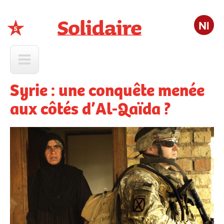
Nl
Solidaire
Syrie : une conquête menée
aux côtés d’Al-Qaïda ?