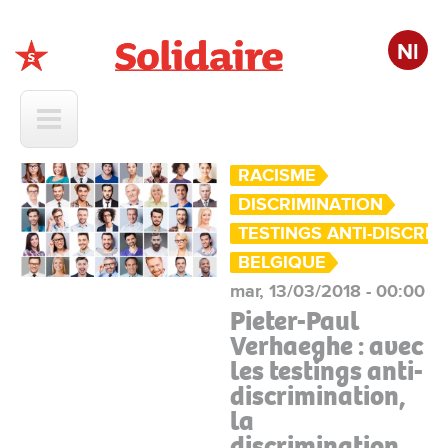
Nl
Solidaire
RACISME
DISCRIMINATION
TESTINGS ANTI-DISCRIM
BELGIQUE
mar, 13/03/2018 - 00:00
Pieter-Paul
Verhaeghe : avec
les testings anti-
discrimination,
la
discrimination