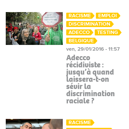
RACISME
EMPLOI
DISCRIMINATION
ADECCO
TESTING
BELGIQUE
ven, 29/01/2016 - 11:57
Adecco
récidiviste :
jusqu’à quand
laissera-t-on
sévir la
discrimination
raciale ?
RACISME