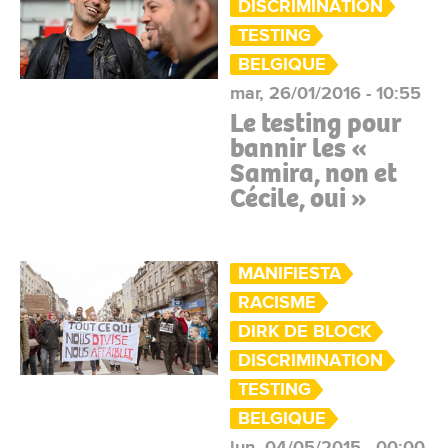
DISCRIMINATION
TESTING
BELGIQUE
mar, 26/01/2016 - 10:55
Le testing pour
bannir les «
Samira, non et
Cécile, oui »
MANIFIESTA
RACISME
DIRK DE BLOCK
DISCRIMINATION
TESTING
BELGIQUE
lun, 04/05/2015 - 00:00