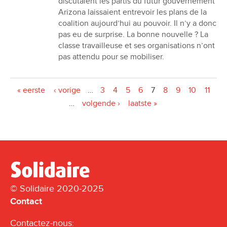
discutaient les partis du futur gouvernement
Arizona laissaient entrevoir les plans de la
coalition aujourdʼhui au pouvoir. Il n’y a donc
pas eu de surprise. La bonne nouvelle ? La
classe travailleuse et ses organisations nʼont
pas attendu pour se mobiliser.
Pages
« eerste
‹ vorige
…
3
4
5
6
7
8
9
10
11
…
volgende ›
laatste »
© Solidaire 2020-2025
Contact
Contactez-nous: