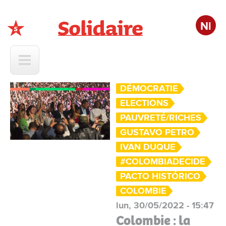
Nl
Solidaire
DÉMOCRATIE
ELECTIONS
PAUVRETÉ/RICHES
GUSTAVO PETRO
IVAN DUQUE
#COLOMBIADECIDE
PACTO HISTÓRICO
COLOMBIE
lun, 30/05/2022 - 15:47
Colombie : la