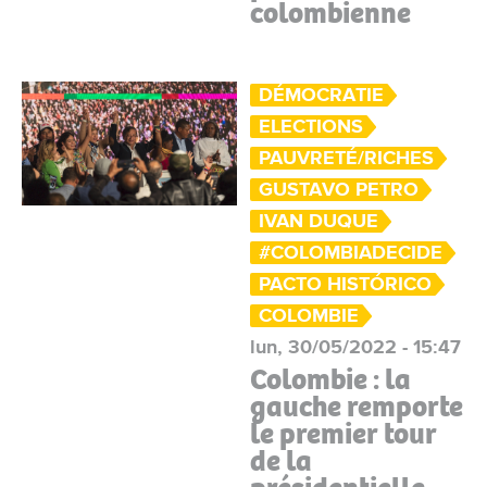
colombienne
DÉMOCRATIE
ELECTIONS
PAUVRETÉ/RICHES
GUSTAVO PETRO
IVAN DUQUE
#COLOMBIADECIDE
PACTO HISTÓRICO
COLOMBIE
lun, 30/05/2022 - 15:47
Colombie : la
gauche remporte
le premier tour
de la