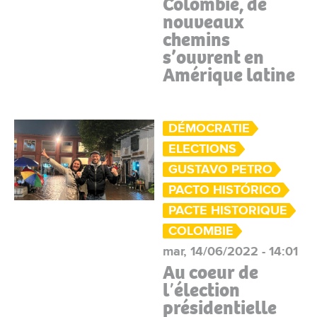
Colombie, de
nouveaux
chemins
s’ouvrent en
Amérique latine
DÉMOCRATIE
ELECTIONS
GUSTAVO PETRO
PACTO HISTÓRICO
PACTE HISTORIQUE
COLOMBIE
mar, 14/06/2022 - 14:01
Au coeur de
lʼélection
présidentielle