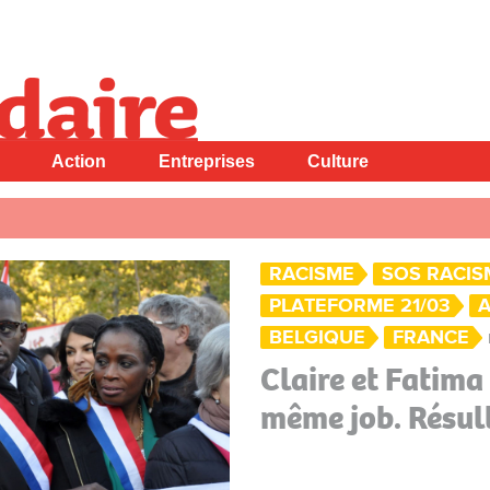
Action
Entreprises
Culture
RACISME
SOS RACIS
PLATEFORME 21/03
A
BELGIQUE
FRANCE
Claire et Fatima
même job. Résult