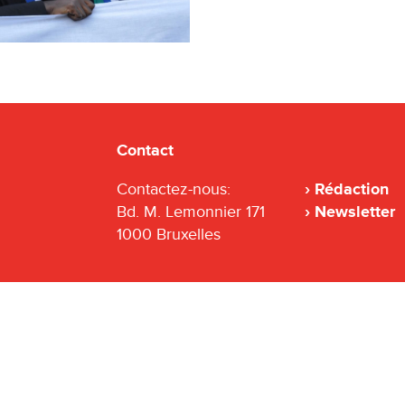
Contact
Contactez-nous:
Rédaction
Bd. M. Lemonnier 171
Newsletter
1000 Bruxelles