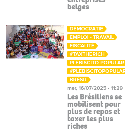
belges
DÉMOCRATIE
EMPLOI - TRAVAIL
FISCALITÉ
#TAXTHERICH
PLEBISCITO POPULAR
#PLEBISCITOPOPULAR2
BRÉSIL
mer, 16/07/2025 - 11:29
Les Brésiliens se
mobilisent pour
plus de repos et
taxer les plus
riches