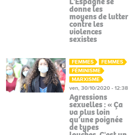
L'Espagne se
donne les
moyens de lutter
contre les
violences
sexistes
FEMMES
FEMMES
FÉMINISME
MARXISME
ven, 30/10/2020 - 12:38
Agressions
sexuelles : « Ça
va plus loin
qu’une poignée
de types
louches. C'est un