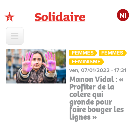
Nl
Solidaire
FEMMES
FEMMES
FÉMINISME
ven, 07/01/2022 - 17:31
Manon Vidal : «
Profiter de la
colère qui
gronde pour
faire bouger les
lignes »