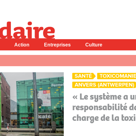
Action
Entreprises
Culture
SANTÉ
TOXICOMANI
ANVERS (ANTWERPEN)
« Le système a u
responsabilité d
charge de la tox