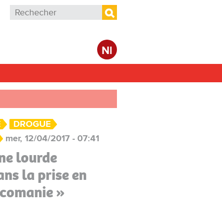
Formulaire de recherche
Rechercher
Nl
E
DROGUE
mer, 12/04/2017 - 07:41
ne lourde
ans la prise en
icomanie »