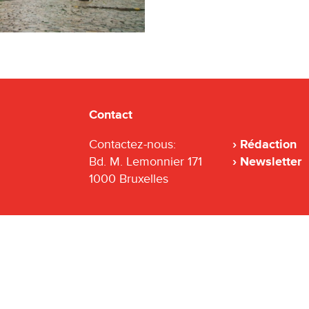
Contact
Contactez-nous:
Rédaction
Bd. M. Lemonnier 171
Newsletter
1000 Bruxelles