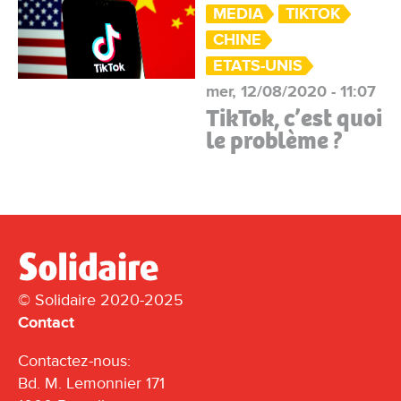
MEDIA
TIKTOK
CHINE
ETATS-UNIS
mer, 12/08/2020 - 11:07
TikTok, c’est quoi
le problème ?
© Solidaire 2020-2025
Contact
Contactez-nous:
Bd. M. Lemonnier 171