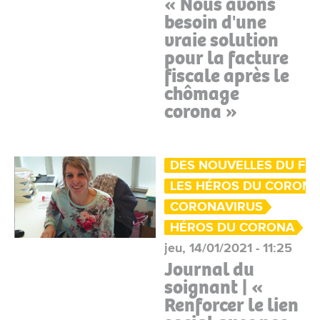
« Nous avons
besoin d'une
vraie solution
pour la facture
fiscale après le
chômage
corona »
DES NOUVELLES DU FR
LES HÉROS DU CORON
CORONAVIRUS
HÉROS DU CORONA
jeu, 14/01/2021 - 11:25
Journal du
soignant | «
Renforcer le lien