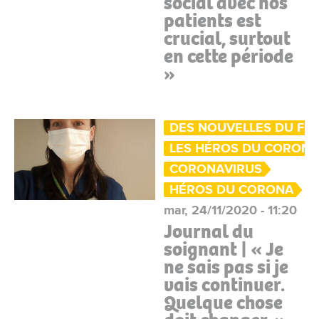
social avec nos
patients est
crucial, surtout
en cette période
»
DES NOUVELLES DU FR
LES HÉROS DU CORON
CORONAVIRUS
HÉROS DU CORONA
mar, 24/11/2020 - 11:20
Journal du
soignant | « Je
ne sais pas si je
vais continuer.
Quelque chose