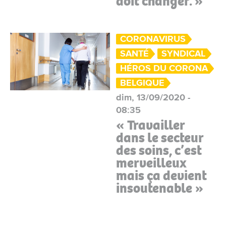
doit changer. »
CORONAVIRUS
SANTÉ
SYNDICAL
HÉROS DU CORONA
BELGIQUE
dim, 13/09/2020 -
08:35
« Travailler
dans le secteur
des soins, c’est
merveilleux
mais ça devient
insoutenable »