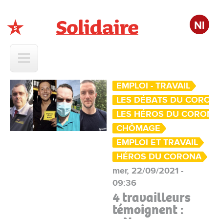
Nl
Solidaire
EMPLOI - TRAVAIL
LES DÉBATS DU CORON
LES HÉROS DU CORON
CHÔMAGE
EMPLOI ET TRAVAIL
HÉROS DU CORONA
mer, 22/09/2021 -
09:36
4 travailleurs
témoignent :