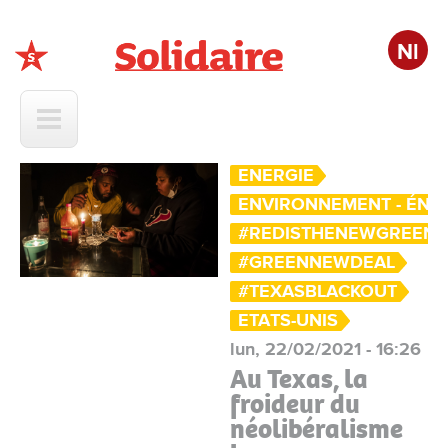
Nl
Solidaire
ENERGIE
ENVIRONNEMENT - ÉNE
#REDISTHENEWGREEN
#GREENNEWDEAL
#TEXASBLACKOUT
ETATS-UNIS
lun, 22/02/2021 - 16:26
Au Texas, la
froideur du
néolibéralisme