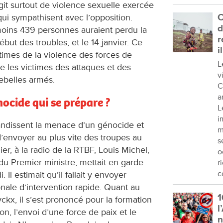
agit surtout de violence sexuelle exercée
ui sympathisent avec l’opposition.
C
d
oins 439 personnes auraient perdu la
r
ébut des troubles, et le 14 janvier. Ce
i
imes de la violence des forces de
L
e les victimes des attaques et des
v
ebelles armés.
C
a
nocide qui se prépare ?
L
i
andissent la menace d’un génocide et
m
 d’envoyer au plus vite des troupes au
s
r, à la radio de la RTBF, Louis Michel,
o
u Premier ministre, mettait en garde
r
c
Il estimait qu’il fallait y envoyer
nale d’intervention rapide. Quant au
1
kx, il s’est prononcé pour la formation
l
n, l’envoi d’une force de paix et le