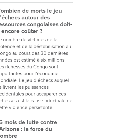
ombien de morts le jeu
’échecs autour des
essources congolaises doit-
l encore coûter ?
e nombre de victimes de la
iolence et de la déstabilisation au
ongo au cours des 30 dernières
nnées est estimé à six millions.
es richesses du Congo sont
mportantes pour l’économie
ondiale. Le jeu d’échecs auquel
e livrent les puissances
ccidentales pour accaparer ces
ichesses est la cause principale de
ette violence persistante.
6 mois de lutte contre
’Arizona : la force du
nombre