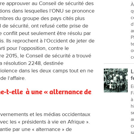
ire approuver au Conseil de sécurité des
À
utions dans lesquelles l’ONU se prononce
q
c
embres du groupe des pays cités plus
d
l de sécurité, ont refusé cette prise de
a
e conflit peut seulement être résolu par
P
s. Ils reprochent à l’Occident de jeter de
t
rti pour l’opposition, contre le
o
 2015, le Conseil de sécurité a trouvé
c
a résolution 2248, destinée
violence dans les deux camps tout en ne
L
e l’affaire.
f
E
e-t-elle à une « alternance de
F
à
h
s
uvernements et les médias occidentaux
a
 avec les « présidents à vie en Afrique ».
c
antie par une « alternance » de
s