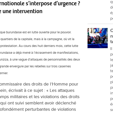
q
nationale s’interpose d’urgence ?
d
e une intervention
é
p
C
ique burundaise est en lutte ouverte pour le pouvoir.
n
quartiers de la capitale, mais à la campagne, où vit la
t
e protestation. Au cours des huit derniers mois, cette lutte
I
burundaise a déjà mené à l’écrasement de manifestations,
p
l
runziza, à une vague d’attaques de personnalités des deux
j
 grande envergure par les rebelles sur trois casernes
t
ernier.
p
p
t-commissaire des droits de l’Homme pour
p
in, écrivait à ce sujet : « Les attaques
i
ps militaires et les violations des droits
p
qui ont suivi semblent avoir déclenché
é
ofondément perturbantes de violations
s