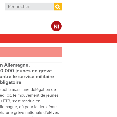
Formulaire de recherche
Rechercher
Nl
n Allemagne,
0 000 jeunes en grève
ontre le service militaire
bligatoire
eudi 5 mars, une délégation de
edFox, le mouvement de jeunes
u PTB, s’est rendue en
llemagne, où pour la deuxième
ois, une grève nationale d’élèves