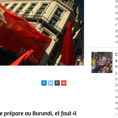
d
P
d
d
s
g
r
o
C
s
c
I
f
D
l
u
a
s
se prépare au Burundi, et faut-il
–