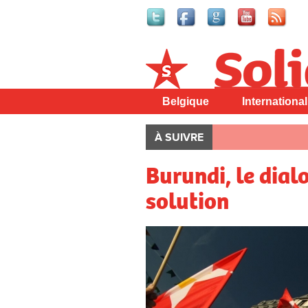
Solidaire
Belgique
International
À SUIVRE
Burundi, le dial
solution