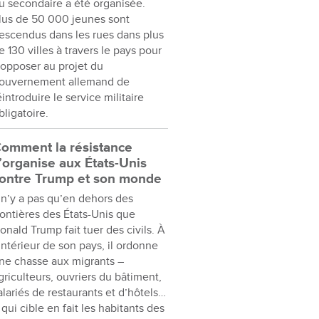
u secondaire a été organisée.
lus de 50 000 jeunes sont
escendus dans les rues dans plus
e 130 villes à travers le pays pour
’opposer au projet du
ouvernement allemand de
éintroduire le service militaire
bligatoire.
omment la résistance
’organise aux États-Unis
ontre Trump et son monde
l n’y a pas qu’en dehors des
rontières des États-Unis que
onald Trump fait tuer des civils. À
’intérieur de son pays, il ordonne
ne chasse aux migrants –
griculteurs, ouvriers du bâtiment,
alariés de restaurants et d’hôtels…
 qui cible en fait les habitants des