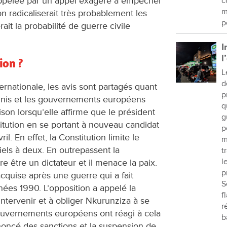
t appelée par un appel exagéré à empêcher
c
m
n radicaliserait très probablement les
p
it la probabilité de guerre civile
I
l
ion ?
L
d
rnationale, les avis sont partagés quant
p
s-Unis et les gouvernements européens
q
ison lorsqu’elle affirme que le président
g
itution en se portant à nouveau candidat
p
ril. En effet, la Constitution limite le
m
ls à deux. En outrepassent la
t
l
e être un dictateur et il menace la paix.
p
acquise après une guerre qui a fait
S
ées 1990. L’opposition a appelé la
f
ntervenir et à obliger Nkurunziza à se
r
 gouvernements européens ont réagi à cela
b
noncé des sanctions et la suspension de