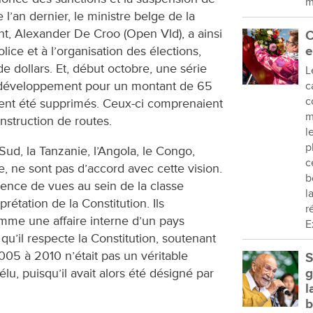
m
 l’an dernier, le ministre belge de la
, Alexander De Croo (Open Vld), a ainsi
C
olice et à l’organisation des élections,
e
e dollars. Et, début octobre, une série
L
u développement pour un montant de 65
c
c
ment été supprimés. Ceux-ci comprenaient
m
onstruction de routes.
l
p
ud, la Tanzanie, l’Angola, le Congo,
c
e, ne sont pas d’accord avec cette vision.
b
rgence de vues au sein de la classe
l
prétation de la Constitution. Ils
r
mme une affaire interne d’un pays
E
qu’il respecte la Constitution, soutenant
05 à 2010 n’était pas un véritable
S
lu, puisqu’il avait alors été désigné par
g
l
b