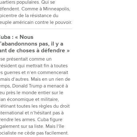
uartiers populaires. Qui se
éfendent. Comme à Minneapolis,
picentre de la résistance du
euple américain contre le pouvoir.
uba : « Nous
’abandonnons pas, il y a
ant de choses à défendre »
l se présentait comme un
résident qui mettrait fin à toutes
es guerres et n’en commencerait
amais d’autres. Mais en un rien de
emps, Donald Trump a menacé à
eu près le monde entier sur le
lan économique et militaire,
iétinant toutes les règles du droit
nternational et n’hésitant pas à
rendre les armes. Cuba figure
galement sur sa liste. Mais l’île
ocialiste ne cède pas facilement.