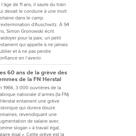
 l’âge de 11 ans, il saute du train
ui devait le conduire à une mort
ertaine dans le camp
’extermination d’Auschwitz. À 94
ns, Simon Gronowski écrit
laidoyer pour la paix, un petit
estament qui appelle à ne jamais
ublier et à ne pas perdre
onfiance en l’avenir.
es 60 ans de la grève des
emmes de la FN Herstal
n 1966, 3 000 ouvrières de la
abrique nationale d’armes (la FN)
 Herstal entament une grève
istorique qui durera douze
emaines, revendiquant une
ugmentation de salaire avec
omme slogan « à travail égal,
alaire égal ». Cette grève est la