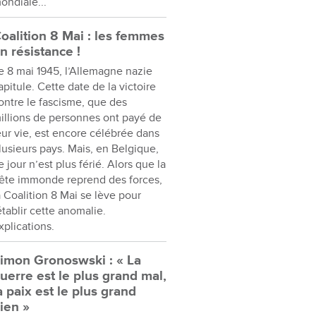
ondiale...
oalition 8 Mai : les femmes
n résistance !
e 8 mai 1945, l’Allemagne nazie
apitule. Cette date de la victoire
ontre le fascisme, que des
illions de personnes ont payé de
eur vie, est encore célébrée dans
lusieurs pays. Mais, en Belgique,
e jour n’est plus férié. Alors que la
ête immonde reprend des forces,
a Coalition 8 Mai se lève pour
établir cette anomalie.
xplications.
imon Gronoswski : « La
uerre est le plus grand mal,
a paix est le plus grand
ien »