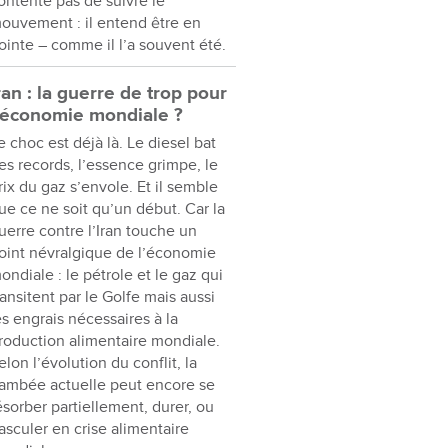
ontente pas de suivre le
ouvement : il entend être en
ointe – comme il l’a souvent été.
ran : la guerre de trop pour
’économie mondiale ?
e choc est déjà là. Le diesel bat
es records, l’essence grimpe, le
rix du gaz s’envole. Et il semble
ue ce ne soit qu’un début. Car la
uerre contre l’Iran touche un
oint névralgique de l’économie
ondiale : le pétrole et le gaz qui
ransitent par le Golfe mais aussi
es engrais nécessaires à la
roduction alimentaire mondiale.
elon l’évolution du conflit, la
lambée actuelle peut encore se
ésorber partiellement, durer, ou
asculer en crise alimentaire