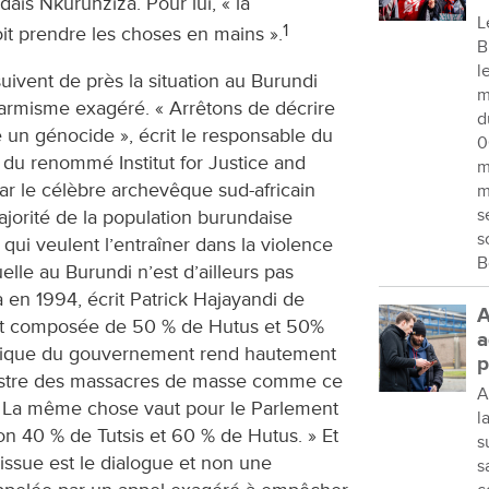
ais Nkurunziza. Pour lui, « la
L
1
t prendre les choses en mains ».
B
l
 suivent de près la situation au Burundi
m
armisme exagéré. « Arrêtons de décrire
d
un génocide », écrit le responsable du
0
du renommé Institut for Justice and
m
par le célèbre archevêque sud-africain
m
s
orité de la population burundaise
s
 qui veulent l’entraîner dans la violence
B
uelle au Burundi n’est d’ailleurs pas
en 1994, écrit Patrick Hajayandi de
A
 est composée de 50 % de Hutus et 50%
a
hnique du gouvernement rend hautement
p
hestre des massacres de masse comme ce
A
. La même chose vaut pour le Parlement
l
on 40 % de Tutsis et 60 % de Hutus. » Et
s
 issue est le dialogue et non une
s