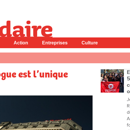
Action
Entreprises
Culture
ogue est l’unique
E
5
c
o
J
R
d
A
f