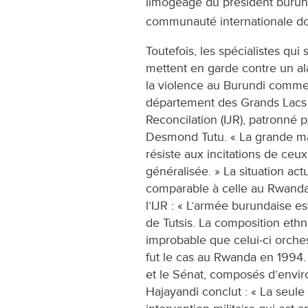
limogeage du président burund
communauté internationale doi
Toutefois, les spécialistes qui
mettent en garde contre un al
la violence au Burundi comme 
département des Grands Lacs 
Reconcilation (IJR), patronné 
Desmond Tutu. « La grande maj
résiste aux incitations de ceux
généralisée. » La situation act
comparable à celle au Rwanda 
l’IJR : « L’armée burundaise
de Tutsis. La composition et
improbable que celui-ci orc
fut le cas au Rwanda en 1994
et le Sénat, composés d’envir
Hajayandi conclut : « La seule