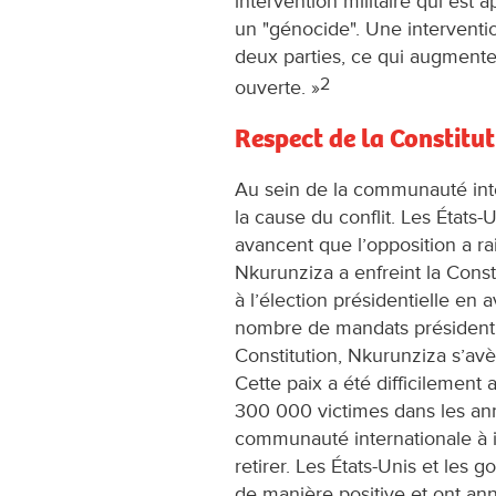
intervention militaire qui es
un "génocide". Une interventio
deux parties, ce qui augmentera
2
ouverte. »
Respect de la Constitut
Au sein de la communauté inte
la cause du conflit. Les État
avancent que l’opposition a ra
Nkurunziza a enfreint la Const
à l’élection présidentielle en av
nombre de mandats présidentie
Constitution, Nkurunziza s’avèr
Cette paix a été difficilement 
300 000 victimes dans les ann
communauté internationale à i
retirer. Les États-Unis et les
de manière positive et ont an