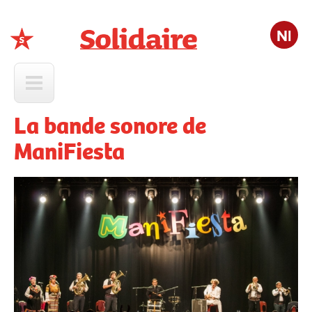
Nl
Solidaire
La bande sonore de
ManiFiesta