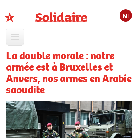
Nl
Solidaire
La double morale : notre
armée est à Bruxelles et
Anvers, nos armes en Arabie
saoudite