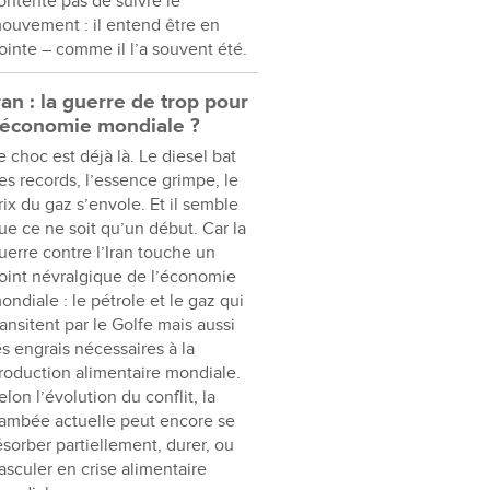
ontente pas de suivre le
ouvement : il entend être en
ointe – comme il l’a souvent été.
ran : la guerre de trop pour
’économie mondiale ?
e choc est déjà là. Le diesel bat
es records, l’essence grimpe, le
rix du gaz s’envole. Et il semble
ue ce ne soit qu’un début. Car la
uerre contre l’Iran touche un
oint névralgique de l’économie
ondiale : le pétrole et le gaz qui
ransitent par le Golfe mais aussi
es engrais nécessaires à la
roduction alimentaire mondiale.
elon l’évolution du conflit, la
lambée actuelle peut encore se
ésorber partiellement, durer, ou
asculer en crise alimentaire