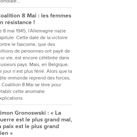
ondiale...
oalition 8 Mai : les femmes
n résistance !
e 8 mai 1945, l’Allemagne nazie
apitule. Cette date de la victoire
ontre le fascisme, que des
illions de personnes ont payé de
eur vie, est encore célébrée dans
lusieurs pays. Mais, en Belgique,
e jour n’est plus férié. Alors que la
ête immonde reprend des forces,
a Coalition 8 Mai se lève pour
établir cette anomalie.
xplications.
imon Gronoswski : « La
uerre est le plus grand mal,
a paix est le plus grand
ien »