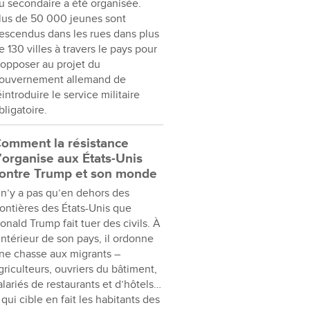
u secondaire a été organisée.
lus de 50 000 jeunes sont
escendus dans les rues dans plus
e 130 villes à travers le pays pour
’opposer au projet du
ouvernement allemand de
éintroduire le service militaire
bligatoire.
omment la résistance
’organise aux États-Unis
ontre Trump et son monde
l n’y a pas qu’en dehors des
rontières des États-Unis que
onald Trump fait tuer des civils. À
’intérieur de son pays, il ordonne
ne chasse aux migrants –
griculteurs, ouvriers du bâtiment,
alariés de restaurants et d’hôtels…
 qui cible en fait les habitants des