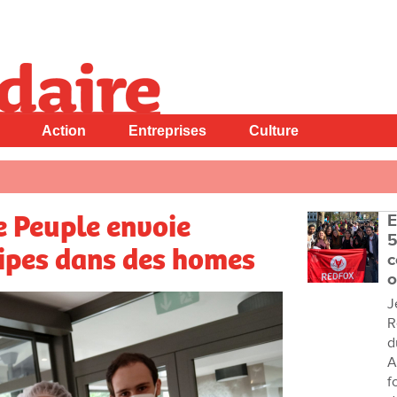
Action
Entreprises
Culture
e Peuple envoie
E
5
uipes dans des homes
c
o
J
R
d
A
f