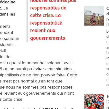
nous ne sommes pas
médecine
responsables de
.
Je
C
d
 dans les
cette crise. La
r
responsabilité
i
ements
revient aux
L
pendant
v
gouvernements
de soutenir
C
sidents.
a
tait
L
iel de
i
ue vu que si le personnel soignant avait
m
ut, on aurait pu éviter cette situation...
s
o
pabilisais de ne rien pouvoir faire. Cette
r
e n’est pas normal qu’en tant que
c
s que nous ne sommes pas responsables
ité revient aux gouvernements qui n’ont
1
 cette crise.
l