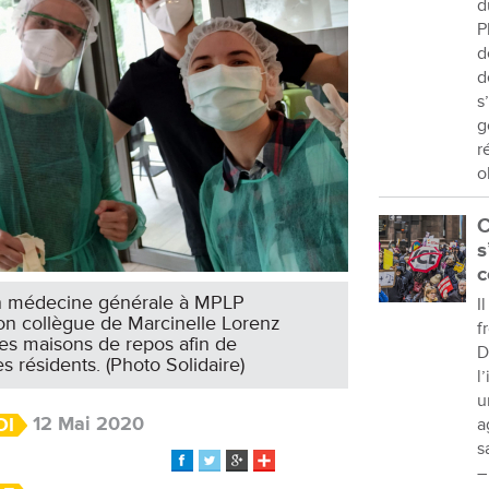
d
P
d
d
s
g
r
o
C
s
c
 en médecine générale à MPLP
I
son collègue de Marcinelle Lorenz
f
des maisons de repos afin de
D
es résidents. (Photo Solidaire)
l
u
12 Mai 2020
OI
a
s
–