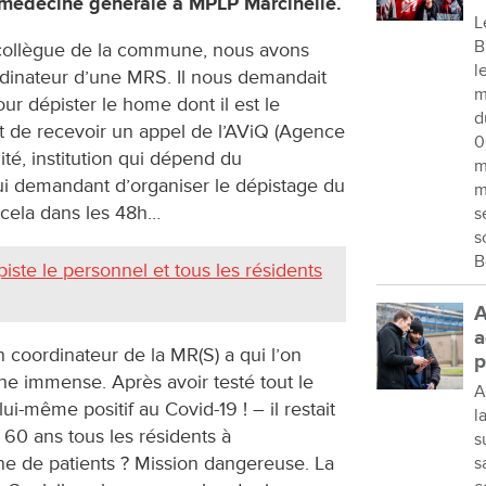
n médecine générale à MPLP Marcinelle.
L
B
s collègue de la commune, nous avons
l
dinateur d’une MRS. Il nous demandait
m
r dépister le home dont il est le
d
it de recevoir un appel de l’AViQ (Agence
0
té, institution qui dépend du
m
ui demandant d’organiser le dépistage du
m
 cela dans les 48h…
s
s
B
ste le personnel et tous les résidents
A
a
 coordinateur de la MR(S) a qui l’on
p
he immense. Après avoir testé tout le
A
ui-même positif au Covid-19 ! – il restait
l
60 ans tous les résidents à
s
aine de patients ? Mission dangereuse. La
s