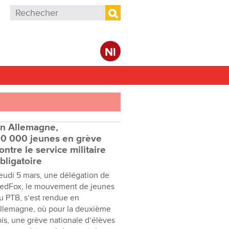
Formulaire de recherche
Rechercher
Nl
n Allemagne,
0 000 jeunes en grève
ontre le service militaire
bligatoire
eudi 5 mars, une délégation de
edFox, le mouvement de jeunes
u PTB, s’est rendue en
llemagne, où pour la deuxième
ois, une grève nationale d’élèves