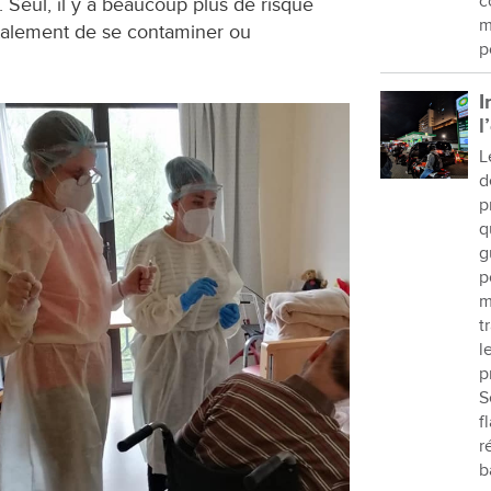
c
. Seul, il y a beaucoup plus de risque
m
atalement de se contaminer ou
p
I
l
L
d
p
q
g
p
m
t
l
p
S
f
r
b