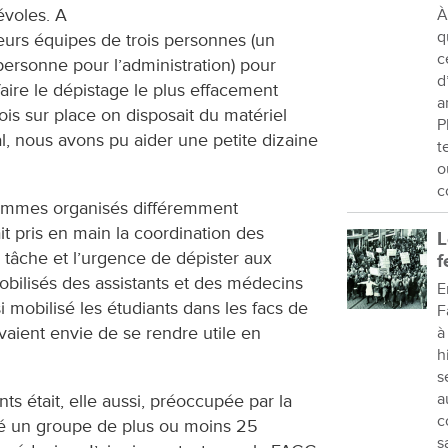
voles. A
À
q
eurs équipes de trois personnes (un
c
personne pour l’administration) pour
d
 faire le dépistage le plus effacement
a
is sur place on disposait du matériel
P
al, nous avons pu aider une petite dizaine
t
o
c
mmes organisés différemment
t pris en main la coordination des
L
 tâche et l’urgence de dépister aux
f
bilisés des assistants et des médecins
E
 mobilisé les étudiants dans les facs de
F
vaient envie de se rendre utile en
à
h
s
a
ts était, elle aussi, préoccupée par la
c
ué un groupe de plus ou moins 25
s