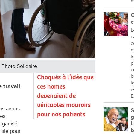
m
C
e
L
c
c
m
l
p
Photo Solidaire.
c
Choqués à l’idée que
b
l
ces homes
 travail
r
devenaient de
E
véritables mouroirs
us avons
S
pour nos patients
des
g
organisé
l
b
cale pour