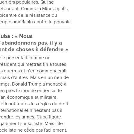
uartiers populaires. Qui se
éfendent. Comme à Minneapolis,
picentre de la résistance du
euple américain contre le pouvoir.
uba : « Nous
’abandonnons pas, il y a
ant de choses à défendre »
l se présentait comme un
résident qui mettrait fin à toutes
es guerres et n’en commencerait
amais d’autres. Mais en un rien de
emps, Donald Trump a menacé à
eu près le monde entier sur le
lan économique et militaire,
iétinant toutes les règles du droit
nternational et n’hésitant pas à
rendre les armes. Cuba figure
galement sur sa liste. Mais l’île
ocialiste ne cède pas facilement.