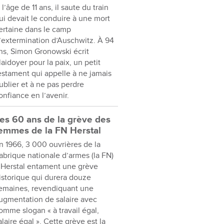
 l’âge de 11 ans, il saute du train
ui devait le conduire à une mort
ertaine dans le camp
’extermination d’Auschwitz. À 94
ns, Simon Gronowski écrit
laidoyer pour la paix, un petit
estament qui appelle à ne jamais
ublier et à ne pas perdre
onfiance en l’avenir.
es 60 ans de la grève des
emmes de la FN Herstal
n 1966, 3 000 ouvrières de la
abrique nationale d’armes (la FN)
 Herstal entament une grève
istorique qui durera douze
emaines, revendiquant une
ugmentation de salaire avec
omme slogan « à travail égal,
alaire égal ». Cette grève est la