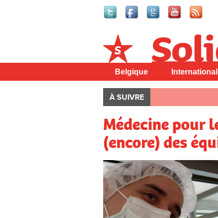
Solidaire
Belgique
International
À SUIVRE
Médecine pour l
(encore) des éq