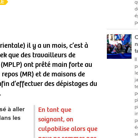
LE
q
d
é
p
C
n
ientale) il y a un mois, c’est à
t
ek que des travailleurs de
I
 (MPLP) ont prêté main forte au
p
 repos (MR) et de maisons de
l
j
afin d’effectuer des dépistages du
t
.
p
p
p
En tant que
é à aller
i
ans les
soignant, on
p
é
culpabilise alors que
s