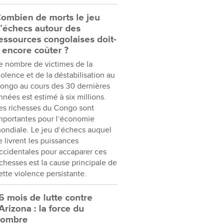
ombien de morts le jeu
’échecs autour des
essources congolaises doit-
l encore coûter ?
e nombre de victimes de la
iolence et de la déstabilisation au
ongo au cours des 30 dernières
nnées est estimé à six millions.
es richesses du Congo sont
mportantes pour l’économie
ondiale. Le jeu d’échecs auquel
e livrent les puissances
ccidentales pour accaparer ces
ichesses est la cause principale de
ette violence persistante.
6 mois de lutte contre
’Arizona : la force du
nombre