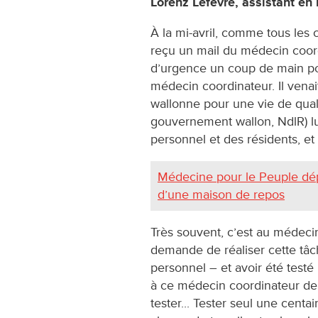
Lorenz Lefèvre, assistant e
À la mi-avril, comme tous le
reçu un mail du médecin coor
d’urgence un coup de main pou
médecin coordinateur. Il vena
wallonne pour une vie de quali
gouvernement wallon, NdlR) l
personnel et des résidents, et
Médecine pour le Peuple dépi
d’une maison de repos
Très souvent, c’est au médecin
demande de réaliser cette tâc
personnel – et avoir été testé l
à ce médecin coordinateur de 
tester... Tester seul une cent