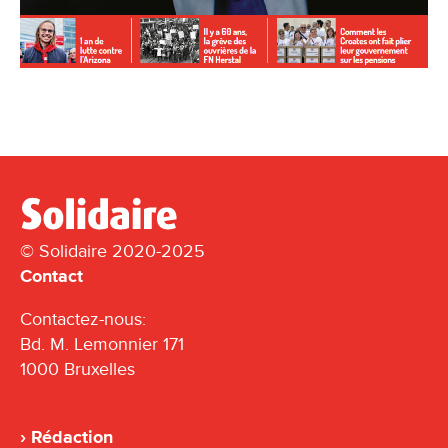
© Solidaire 2020-2025
Contact
Contactez-nous:
Bd. M. Lemonnier 171
1000 Bruxelles
Rédaction