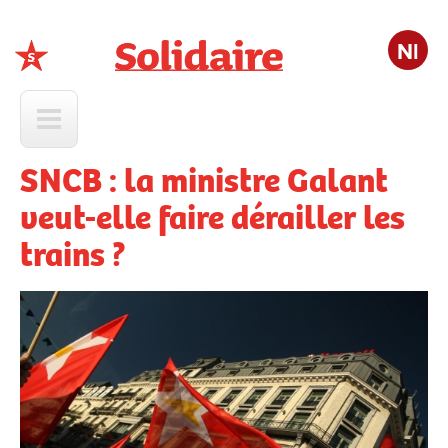
Nl
Solidaire
SNCB : la ministre Galant
veut-elle faire dérailler les
trains ?