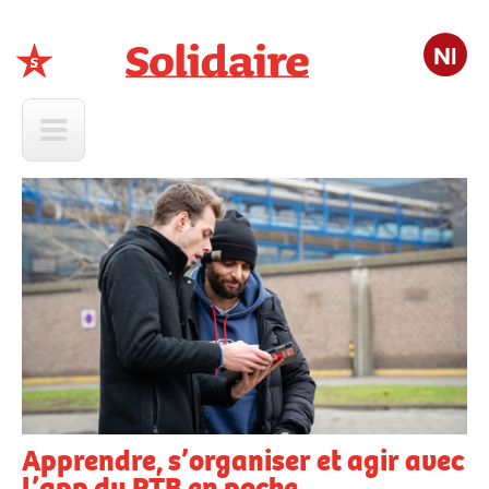
Nl
Solidaire
Apprendre, s’organiser et agir avec
l’app du PTB en poche