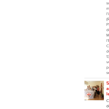
s
m
l
(
P
d
M
l
C
d
1
v
p
s
5
a
l
C
d