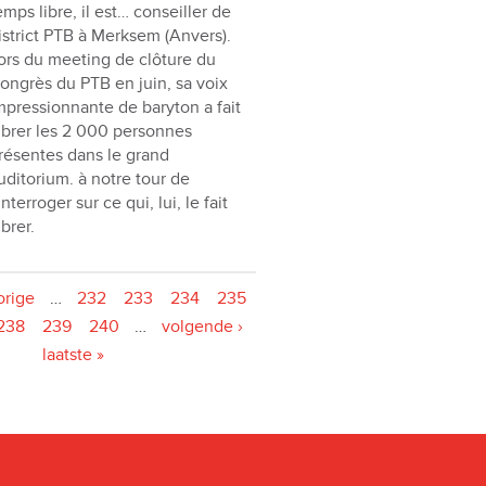
emps libre, il est… conseiller de
istrict PTB à Merksem (Anvers).
ors du meeting de clôture du
ongrès du PTB en juin, sa voix
mpressionnante de baryton a fait
ibrer les 2 000 personnes
résentes dans le grand
uditorium. à notre tour de
’interroger sur ce qui, lui, le fait
ibrer.
orige
…
232
233
234
235
238
239
240
…
volgende ›
laatste »