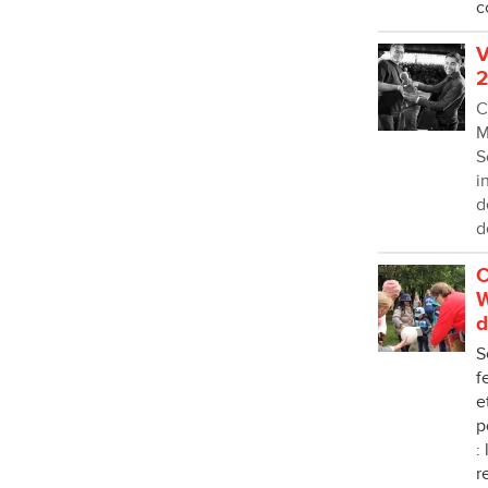
c
V
2
C
M
S
i
d
d
C
W
d
S
f
e
p
:
r