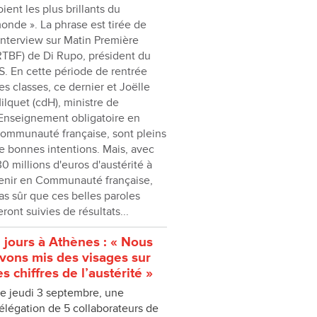
oient les plus brillants du
onde ». La phrase est tirée de
'interview sur Matin Première
RTBF) de Di Rupo, président du
S. En cette période de rentrée
es classes, ce dernier et Joëlle
ilquet (cdH), ministre de
'Enseignement obligatoire en
ommunauté française, sont pleins
e bonnes intentions. Mais, avec
30 millions d'euros d'austérité à
enir en Communauté française,
as sûr que ces belles paroles
eront suivies de résultats...
 jours à Athènes : « Nous
vons mis des visages sur
es chiffres de l’austérité »
e jeudi 3 septembre, une
élégation de 5 collaborateurs de