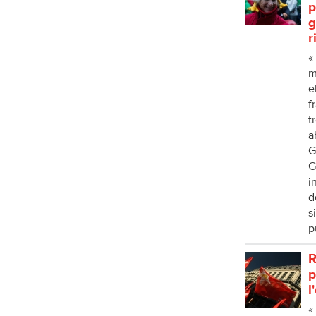
p
g
r
«
m
e
f
t
a
G
G
i
d
s
p
R
p
l
«