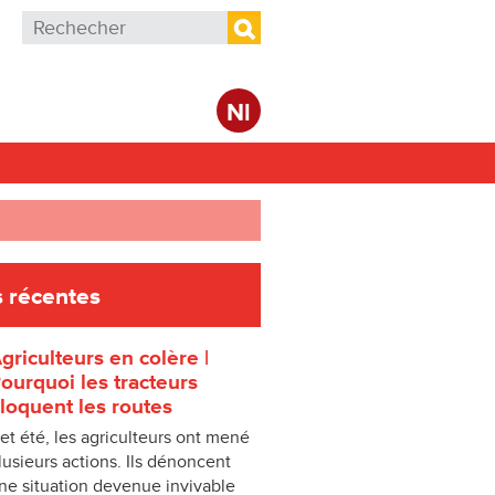
Formulaire de recherche
Rechercher
Nl
 récentes
griculteurs en colère |
ourquoi les tracteurs
loquent les routes
et été, les agriculteurs ont mené
lusieurs actions. Ils dénoncent
ne situation devenue invivable