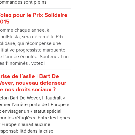
ommandes sont pleins.
otez pour le Prix Solidaire
015
omme chaque année, à
aniFiesta, sera décerné le Prix
olidaire, qui récompense une
nitiative progressiste marquante
e l’année écoulée. Soutenez l'un
es 11 nominés : votez !
rise de l’asile | Bart De
ever, nouveau défenseur
e nos droits sociaux ?
elon Bart De Wever, il faudrait «
ermer l’arrière-porte de l’Europe »
t envisager un « statut spécial
our les réfugiés ». Entre les lignes
 l’Europe n’aurait aucune
esponsabilité dans la crise