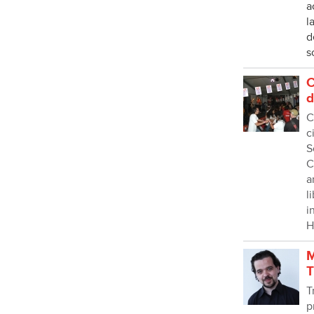
a
l
d
s
C
d
C
c
S
C
a
l
i
H
M
T
T
p