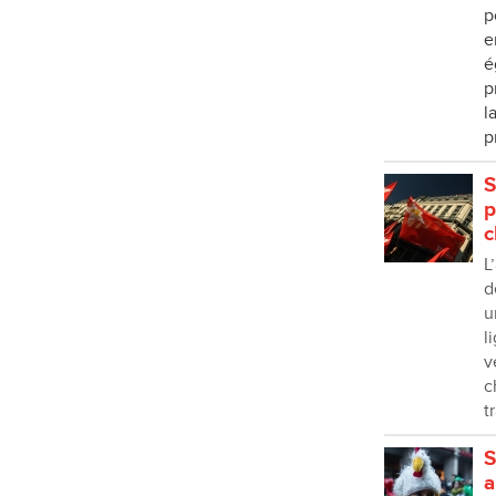
p
e
é
p
l
p
S
p
c
L
d
u
l
v
c
t
S
a