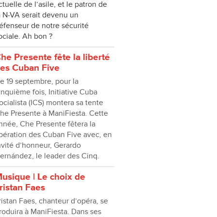
ctuelle de l’asile, et le patron de
a N-VA serait devenu un
éfenseur de notre sécurité
ociale. Ah bon ?
he Presente fête la liberté
es Cuban Five
e 19 septembre, pour la
inquième fois, Initiative Cuba
ocialista (ICS) montera sa tente
he Presente à ManiFiesta. Cette
nnée, Che Presente fêtera la
ibération des Cuban Five avec, en
nvité d’honneur, Gerardo
ernández, le leader des Cinq.
usique | Le choix de
ristan Faes
ristan Faes, chanteur d’opéra, se
roduira à ManiFiesta. Dans ses