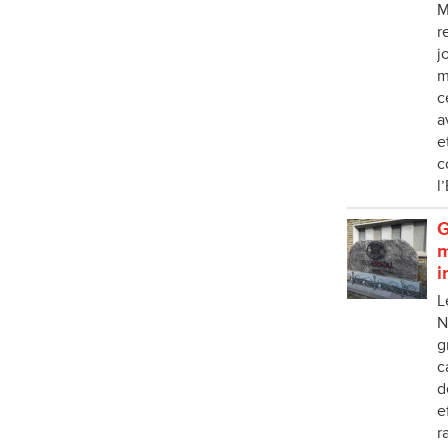
M
r
j
m
c
a
e
c
l
G
m
i
L
N
g
c
d
e
r