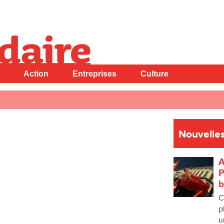
Action
Entreprises
Culture
Nouvelles
A
P
b
C
p
u