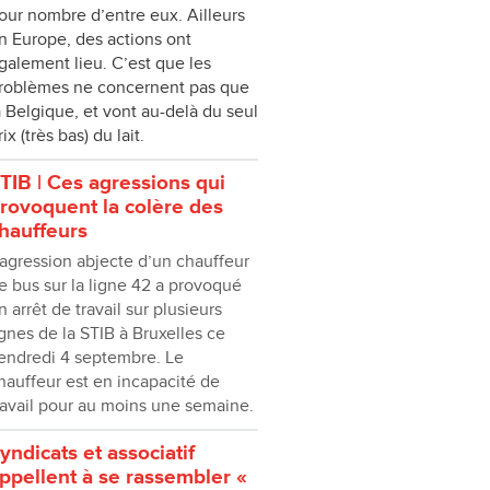
our nombre d’entre eux. Ailleurs
n Europe, des actions ont
galement lieu. C’est que les
roblèmes ne concernent pas que
a Belgique, et vont au-delà du seul
rix (très bas) du lait.
TIB | Ces agressions qui
rovoquent la colère des
hauffeurs
’agression abjecte d’un chauffeur
e bus sur la ligne 42 a provoqué
n arrêt de travail sur plusieurs
ignes de la STIB à Bruxelles ce
endredi 4 septembre. Le
hauffeur est en incapacité de
ravail pour au moins une semaine.
yndicats et associatif
ppellent à se rassembler «