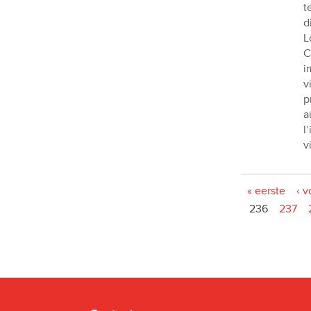
t
d
L
C
i
v
p
a
l
v
Pages
« eerste
‹ v
236
237