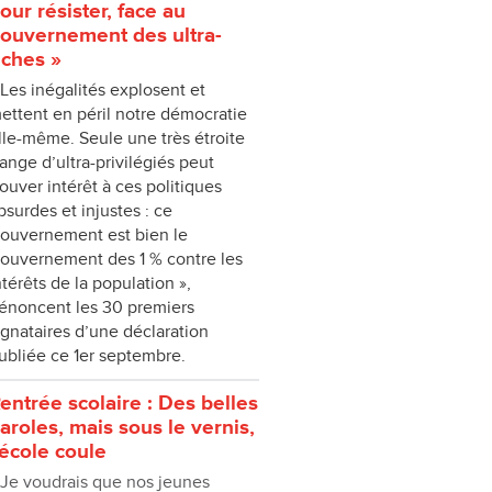
our résister, face au
ouvernement des ultra-
iches »
 Les inégalités explosent et
ettent en péril notre démocratie
lle-même. Seule une très étroite
range d’ultra-privilégiés peut
rouver intérêt à ces politiques
bsurdes et injustes : ce
ouvernement est bien le
ouvernement des 1 % contre les
ntérêts de la population »,
énoncent les 30 premiers
ignataires d’une déclaration
ubliée ce 1er septembre.
entrée scolaire : Des belles
aroles, mais sous le vernis,
'école coule
 Je voudrais que nos jeunes