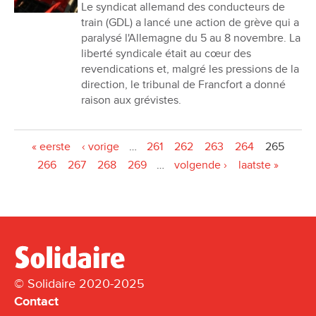
Le syndicat allemand des conducteurs de
train (GDL) a lancé une action de grève qui a
paralysé l'Allemagne du 5 au 8 novembre. La
liberté syndicale était au cœur des
revendications et, malgré les pressions de la
direction, le tribunal de Francfort a donné
raison aux grévistes.
Pages
« eerste
‹ vorige
…
261
262
263
264
265
266
267
268
269
…
volgende ›
laatste »
© Solidaire 2020-2025
Contact