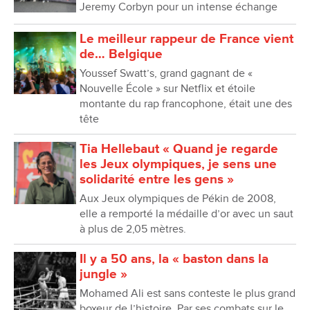
Jeremy Corbyn pour un intense échange
Le meilleur rappeur de France vient
de… Belgique
Youssef Swatt’s, grand gagnant de «
Nouvelle École » sur Netflix et étoile
montante du rap francophone, était une des
tête
Tia Hellebaut « Quand je regarde
les Jeux olympiques, je sens une
solidarité entre les gens »
Aux Jeux olympiques de Pékin de 2008,
elle a remporté la médaille d’or avec un saut
à plus de 2,05 mètres.
Il y a 50 ans, la « baston dans la
jungle »
Mohamed Ali est sans conteste le plus grand
boxeur de lʼhistoire. Par ses combats sur le