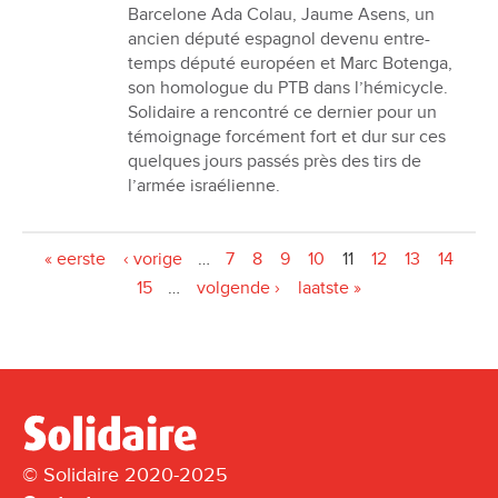
Barcelone Ada Colau, Jaume Asens, un
ancien député espagnol devenu entre-
temps député européen et Marc Botenga,
son homologue du PTB dans lʼhémicycle.
Solidaire a rencontré ce dernier pour un
témoignage forcément fort et dur sur ces
quelques jours passés près des tirs de
lʼarmée israélienne.
Pages
« eerste
‹ vorige
…
7
8
9
10
11
12
13
14
15
…
volgende ›
laatste »
© Solidaire 2020-2025