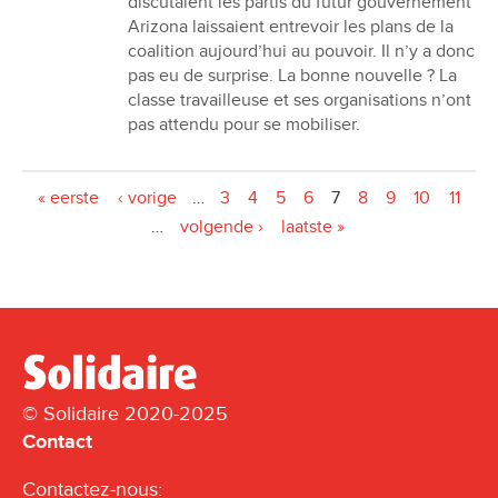
discutaient les partis du futur gouvernement
Arizona laissaient entrevoir les plans de la
coalition aujourdʼhui au pouvoir. Il n’y a donc
pas eu de surprise. La bonne nouvelle ? La
classe travailleuse et ses organisations nʼont
pas attendu pour se mobiliser.
Pages
« eerste
‹ vorige
…
3
4
5
6
7
8
9
10
11
…
volgende ›
laatste »
© Solidaire 2020-2025
Contact
Contactez-nous: