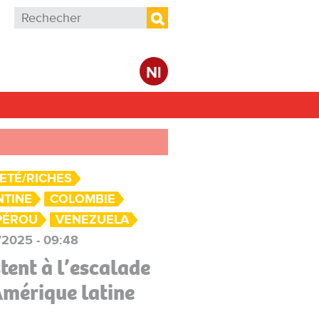
Formulaire de recherche
Rechercher
Nl
ETÉ/RICHES
NTINE
COLOMBIE
PÉROU
VENEZUELA
/2025 - 09:48
stent à l’escalade
Amérique latine