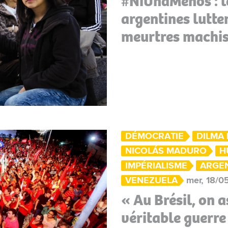
#NiUnaMenos : 
argentines lutte
meurtres machis
DÉMOCRATIE
DILMA
NICOLÁS MADURO
H
IMPÉRIALISME
ARGE
VENEZUELA
mer, 18/05
« Au Brésil, on a
véritable guerre