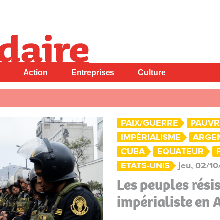
Action
Entreprises
Culture
PAIX/GUERRE
PAUVR
IMPÉRIALISME
ARGE
CUBA
EQUATEUR
ETATS-UNIS
jeu, 02/10
Les peuples rési
impérialiste en 