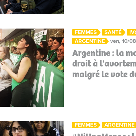
FEMMES
SANTÉ
IV
ARGENTINE
ven, 10/08
Argentine : la m
droit à l'avorte
malgré le vote d
FEMMES
ARGENTINE