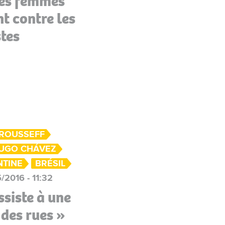
les femmes
nt contre les
tes
 ROUSSEFF
UGO CHÁVEZ
NTINE
BRÉSIL
/2016 - 11:32
ssiste à une
 des rues »