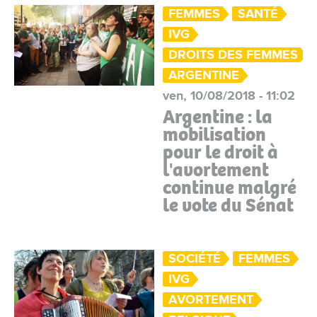
FEMMES
SANTÉ
IVG
DROITS DES FEMMES
ARGENTINE
ven, 10/08/2018 - 11:02
Argentine : la
mobilisation
pour le droit à
l'avortement
continue malgré
le vote du Sénat
SOCIÉTÉ
FEMMES
IVG
AVORTEMENT