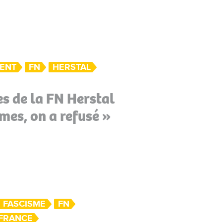
MENT
FN
HERSTAL
s de la FN Herstal
mmes, on a refusé »
FASCISME
FN
FRANCE