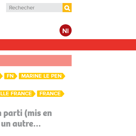
Formulaire de recherche
Rechercher
Nl
FN
MARINE LE PEN
ELLE FRANCE
FRANCE
n parti (mis en
un autre…