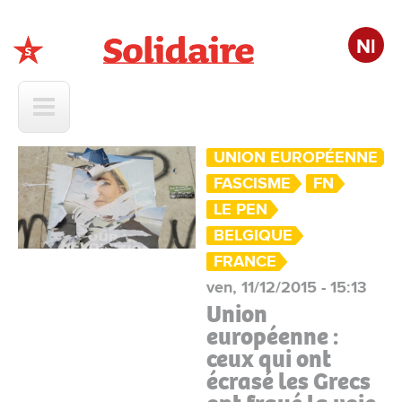
Nl
Solidaire
UNION EUROPÉENNE
FASCISME
FN
LE PEN
BELGIQUE
FRANCE
ven, 11/12/2015 - 15:13
Union
européenne :
ceux qui ont
écrasé les Grecs