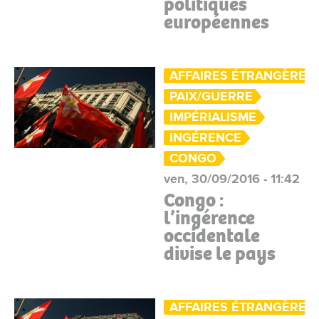
politiques
européennes
AFFAIRES ÉTRANGÈRES
PAIX/GUERRE
IMPÉRIALISME
INGÉRENCE
CONGO
ven, 30/09/2016 - 11:42
Congo :
l’ingérence
occidentale
divise le pays
AFFAIRES ÉTRANGÈRES