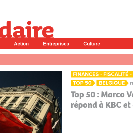
Action
Entreprises
Culture
FINANCES - FISCALITÉ 
TOP 50
BELGIQUE
m
Top 50 : Marco 
répond à KBC et 