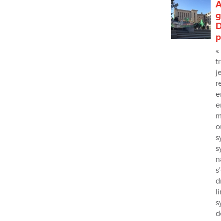
A
g
D
p
«
t
j
r
e
e
m
o
s
s
n
s
d
l
s
d