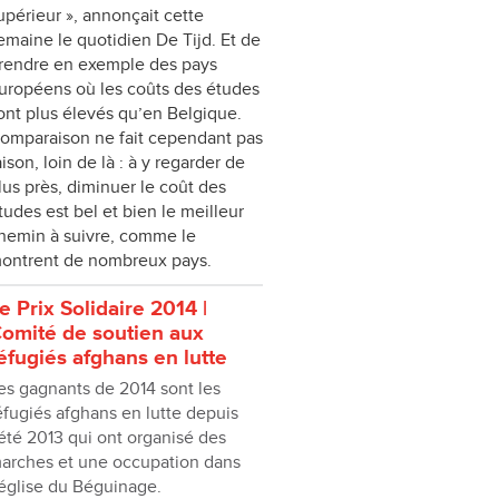
upérieur », annonçait cette
emaine le quotidien De Tijd. Et de
rendre en exemple des pays
uropéens où les coûts des études
ont plus élevés qu’en Belgique.
omparaison ne fait cependant pas
aison, loin de là : à y regarder de
lus près, diminuer le coût des
tudes est bel et bien le meilleur
hemin à suivre, comme le
ontrent de nombreux pays.
e Prix Solidaire 2014 |
omité de soutien aux
éfugiés afghans en lutte
es gagnants de 2014 sont les
éfugiés afghans en lutte depuis
’été 2013 qui ont organisé des
arches et une occupation dans
’église du Béguinage.