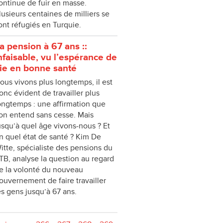
ontinue de fuir en masse.
lusieurs centaines de milliers se
ont réfugiés en Turquie.
a pension à 67 ans ::
nfaisable, vu l’espérance de
ie en bonne santé
ous vivons plus longtemps, il est
onc évident de travailler plus
ongtemps : une affirmation que
’on entend sans cesse. Mais
usqu’à quel âge vivons-nous ? Et
n quel état de santé ? Kim De
itte, spécialiste des pensions du
TB, analyse la question au regard
e la volonté du nouveau
ouvernement de faire travailler
es gens jusqu’à 67 ans.