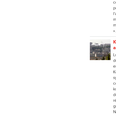
c
p
l
m
m
».
K
a
L
d
e
K
s
c
k
d
r
g
N