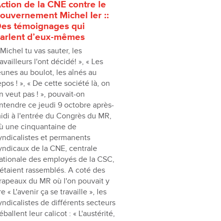
ction de la CNE contre le
ouvernement Michel Ier ::
es témoignages qui
arlent d’eux-mêmes
 Michel tu vas sauter, les
ravailleurs l'ont décidé! », « Les
eunes au boulot, les aînés au
epos ! », « De cette société là, on
n veut pas ! », pouvait-on
ntendre ce jeudi 9 octobre après-
idi à l'entrée du Congrès du MR,
ù une cinquantaine de
yndicalistes et permanents
yndicaux de la CNE, centrale
ationale des employés de la CSC,
'étaient rassemblés. A coté des
rapeaux du MR où l'on pouvait y
ire « L'avenir ça se travaille », les
yndicalistes de différents secteurs
éballent leur calicot : « L'austérité,