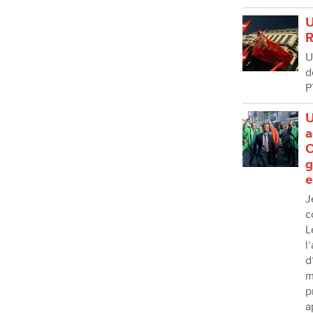
U
R
U
d
P
U
a
C
g
e
J
c
L
l
d
m
p
a