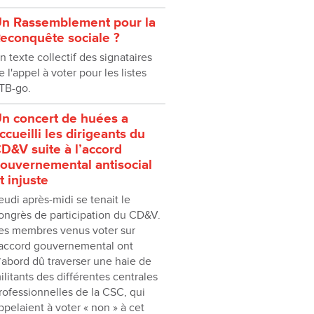
n Rassemblement pour la
econquête sociale ?
n texte collectif des signataires
e l'appel à voter pour les listes
TB-go.
n concert de huées a
ccueilli les dirigeants du
D&V suite à l’accord
ouvernemental antisocial
t injuste
eudi après-midi se tenait le
ongrès de participation du CD&V.
es membres venus voter sur
’accord gouvernemental ont
’abord dû traverser une haie de
ilitants des différentes centrales
rofessionnelles de la CSC, qui
ppelaient à voter « non » à cet