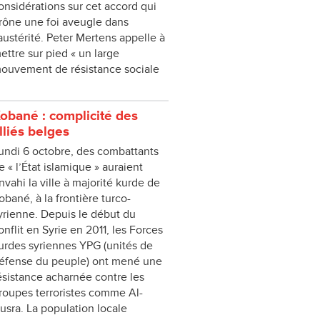
onsidérations sur cet accord qui
rône une foi aveugle dans
'austérité. Peter Mertens appelle à
ettre sur pied « un large
ouvement de résistance sociale
obané : complicité des
lliés belges
undi 6 octobre, des combattants
e « l’État islamique » auraient
nvahi la ville à majorité kurde de
obané, à la frontière turco-
yrienne. Depuis le début du
onflit en Syrie en 2011, les Forces
urdes syriennes YPG (unités de
éfense du peuple) ont mené une
ésistance acharnée contre les
roupes terroristes comme Al-
usra. La population locale