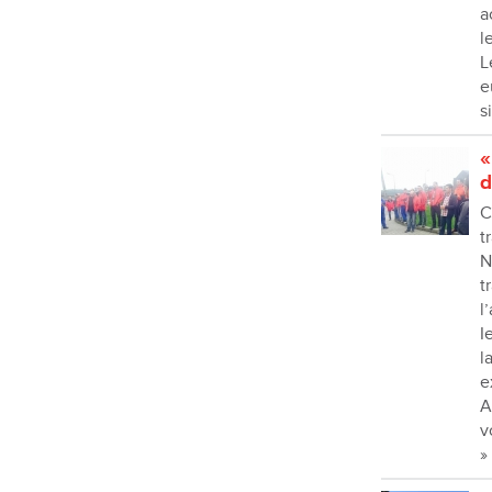
a
l
L
e
s
«
d
C
t
N
t
l
I
l
e
A
v
»