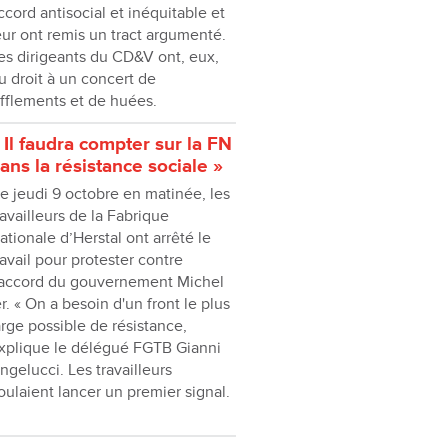
ccord antisocial et inéquitable et
eur ont remis un tract argumenté.
es dirigeants du CD&V ont, eux,
u droit à un concert de
ifflements et de huées.
 Il faudra compter sur la FN
ans la résistance sociale »
e jeudi 9 octobre en matinée, les
ravailleurs de la Fabrique
ationale d’Herstal ont arrêté le
ravail pour protester contre
’accord du gouvernement Michel
er. « On a besoin d'un front le plus
arge possible de résistance,
xplique le délégué FGTB Gianni
ngelucci. Les travailleurs
oulaient lancer un premier signal.