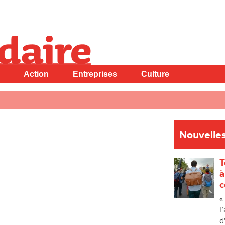
Action
Entreprises
Culture
Nouvelles
T
à
c
«
l
d