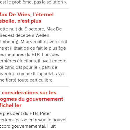
'est le problème, pas la solution ».
ax De Vries, l'éternel
ebelle, n'est plus
ette nuit du 9 octobre, Max De
ries est décédé à Wellen
Limbourg). Max venait d'avoir cent
ns et il était de ce fait le plus âgé
es membres du PTB. Lors des
ernières élections, il avait encore
té candidat pour le « parti de
'avenir », comme il l'appelait avec
ne fierté toute particulière.
 considérations sur les
ogmes du gouvernement
ichel Ier
e président du PTB, Peter
ertens, passe en revue le nouvel
ccord gouvernemental. Huit