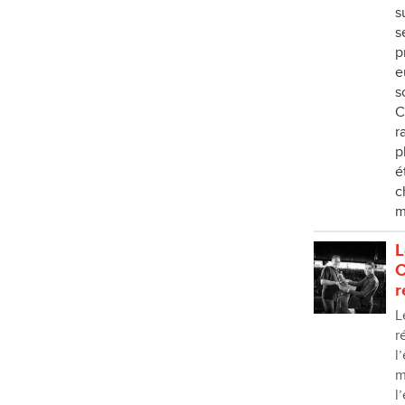
s
s
p
e
s
C
r
p
é
c
m
L
C
r
L
r
l
m
l