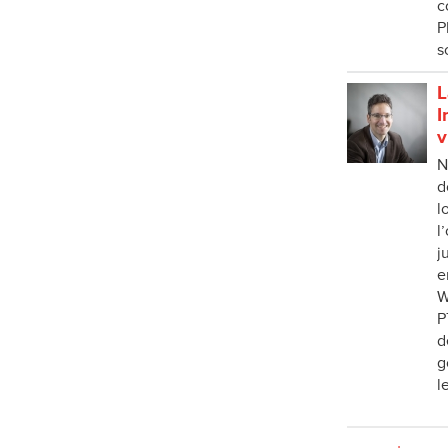
c
P
s
L
I
v
N
d
l
l
j
e
W
P
d
g
l
Pages