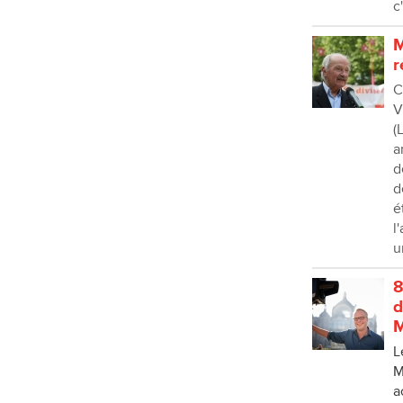
c
M
r
C
V
(
a
d
d
é
l
u
8
d
M
L
M
a