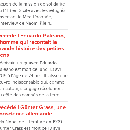
apport de la mission de solidarité
u PTB en Sicile avec les réfugiés
raversant la Méditérannée,
’interview de Naomi Klein…
écédé | Eduardo Galeano,
’homme qui racontait la
rande histoire des petites
ens
’écrivain uruguayen Eduardo
aleano est mort ce lundi 13 avril
015 à l’âge de 74 ans. Il laisse une
uvre indispensable qui, comme
on auteur, s’engage résolument
u côté des damnés de la terre.
écédé | Günter Grass, une
onscience allemande
rix Nobel de littérature en 1999,
ünter Grass est mort ce 13 avril