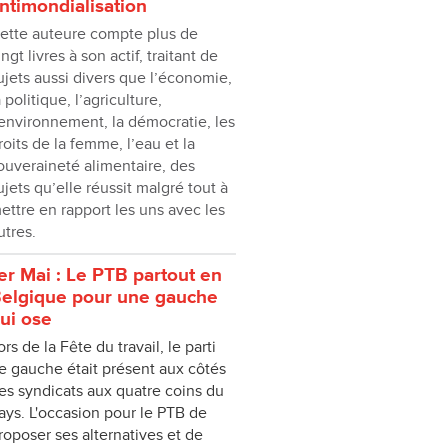
ntimondialisation
ette auteure compte plus de
ingt livres à son actif, traitant de
ujets aussi divers que l’économie,
a politique, l’agriculture,
’environnement, la démocratie, les
roits de la femme, l’eau et la
ouveraineté alimentaire, des
ujets qu’elle réussit malgré tout à
ettre en rapport les uns avec les
utres.
er Mai : Le PTB partout en
elgique pour une gauche
ui ose
ors de la Fête du travail, le parti
e gauche était présent aux côtés
es syndicats aux quatre coins du
ays. L'occasion pour le PTB de
roposer ses alternatives et de