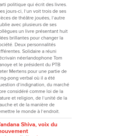
arti politique qui écrit des livres.
es jours-ci, l’un voit trois de ses
ièces de théâtre jouées, l’autre
ublie avec plusieurs de ses
ollègues un livre présentant huit
dées brillantes pour changer la
ociété. Deux personnalités
ifférentes. Solidaire a réuni
’écrivain néerlandophone Tom
anoye et le président du PTB
eter Mertens pour une partie de
ing-pong verbal où il a été
uestion d’indignation, du marché
ibre considéré comme loi de la
ature et religion, de l’unité de la
auche et de la manière de
emettre le monde à l’endroit.
andana Shiva, voix du
mouvement