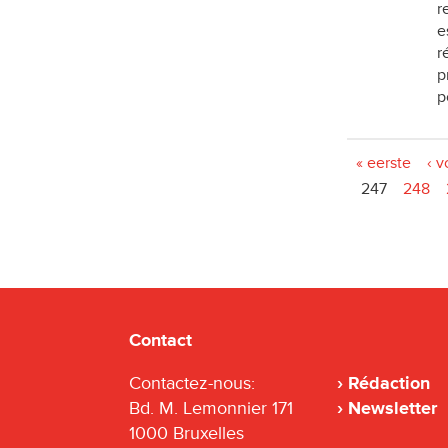
r
e
r
p
p
Pages
« eerste
‹ v
247
248
Contact
Contactez-nous:
Rédaction
Bd. M. Lemonnier 171
Newsletter
1000 Bruxelles