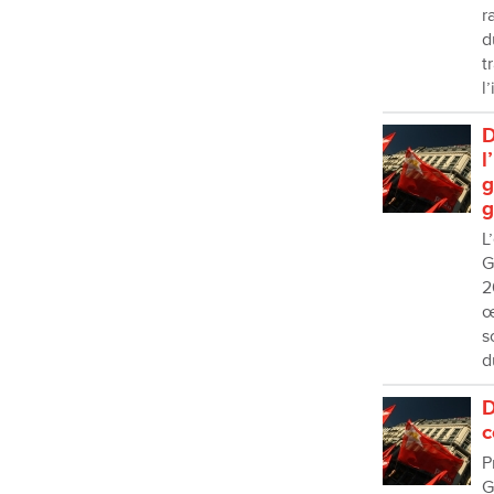
r
d
t
l
D
l
g
g
L
G
2
œ
s
d
D
c
P
G