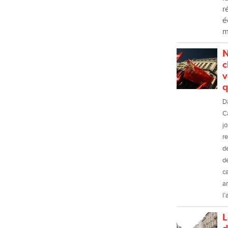
r
é
m
N
c
v
q
D
C
jo
r
d
de
c
ar
l’
L