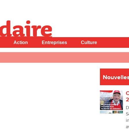
Action
Entreprises
Culture
Nouvelles
C
2
D
S
i
a