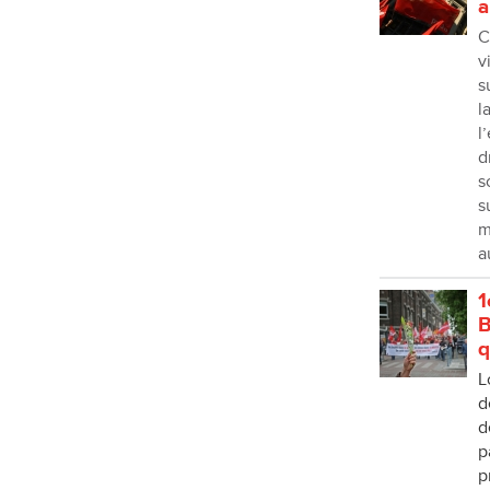
a
C
v
s
l
l
d
s
s
m
a
1
B
q
L
d
d
p
p