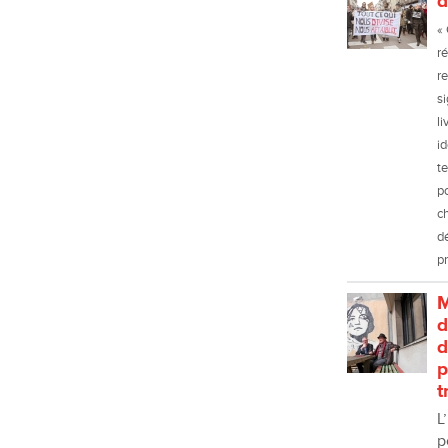
d
« 
ré
re
si
li
i
te
po
ch
d
p
M
d
d
p
t
L
p