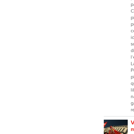
p
C
p
p
c
i
s
d
l
L
P
p
q
l
n
g
r
V