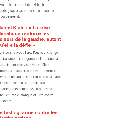
éunir lutte sociale et lutte
cologique au sein d’un même
ouvement.
aomi Klein : « La crise
limatique renforce les
aleurs de la gauche, autant
u’elle la défie »
ans son nouveau livre, Tout peut changer.
apitalisme et changement climatique, la
urnaliste et essayiste Naomi Klein
emonte à la source du réchauffement et
émonte un capitalisme toujours plus avide
 ressources. L’altermondialiste
anadienne exhorte aussi la gauche à
ticuler lutte climatique et lutte contre
austérité.
e testing, arme contre les